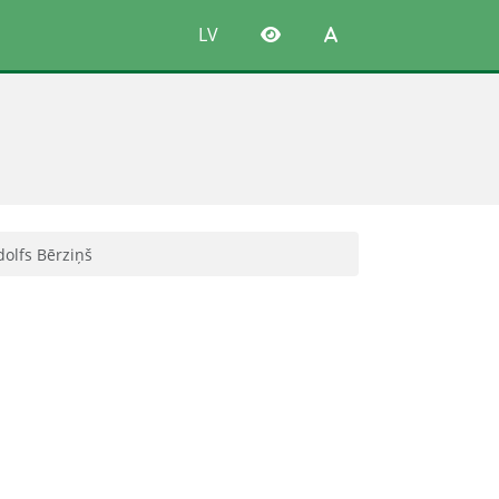
LV
olfs Bērziņš