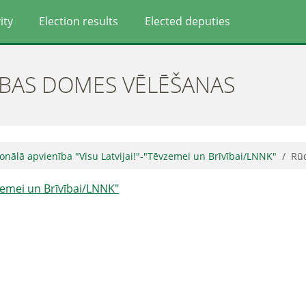
ity
Election results
Elected deputies
ĪBAS DOMES VĒLĒŠANAS
onālā apvienība "Visu Latvijai!"-"Tēvzemei un Brīvībai/LNNK"
Rūd
vzemei un Brīvībai/LNNK"