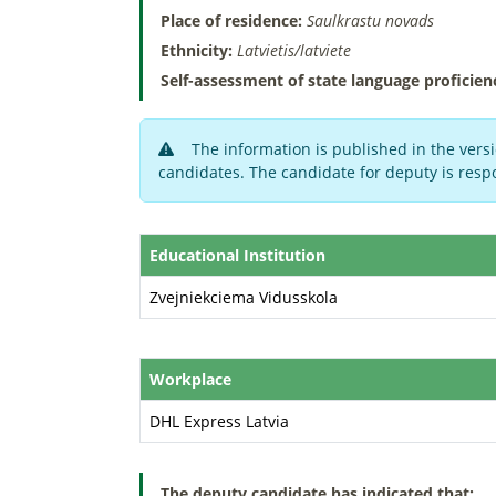
Place of residence:
Saulkrastu novads
Ethnicity:
Latvietis/latviete
Self-assessment of state language proficien
The information is published in the versi
candidates. The candidate for deputy is respo
Educational Institution
Zvejniekciema Vidusskola
Workplace
DHL Express Latvia
The deputy candidate has indicated that: