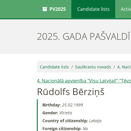
PV2025
Candidate lists
Activ
2025. GADA PAŠVALD
Candidate lists
Saulkrastu novads
4. Naci
4. Nacionālā apvienība "Visu Latvijai!"-"Tē
Rūdolfs Bērziņš
Birthday:
25.02.1999
Gender:
Vīrietis
Country of citizenship:
Latvija
Foreign citizenship:
No