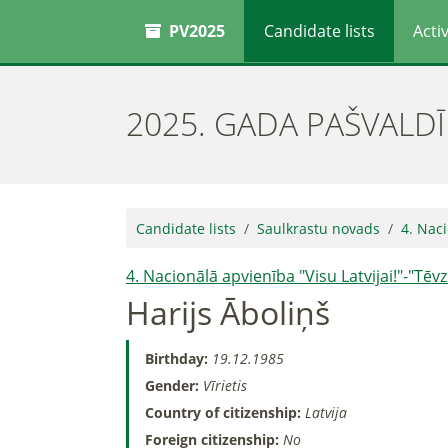
PV2025
Candidate lists
Activ
2025. GADA PAŠVALD
Candidate lists
Saulkrastu novads
4. Naci
4. Nacionālā apvienība "Visu Latvijai!"-"Tē
Harijs Āboliņš
Birthday:
19.12.1985
Gender:
Vīrietis
Country of citizenship:
Latvija
Foreign citizenship:
No