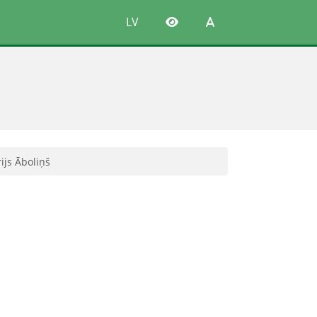
LV
ijs Āboliņš