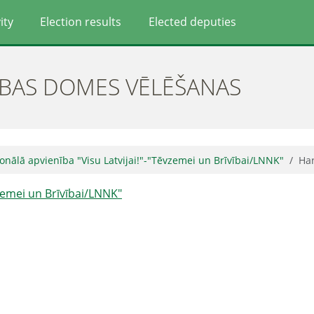
ity
Election results
Elected deputies
ĪBAS DOMES VĒLĒŠANAS
onālā apvienība "Visu Latvijai!"-"Tēvzemei un Brīvībai/LNNK"
Har
vzemei un Brīvībai/LNNK"