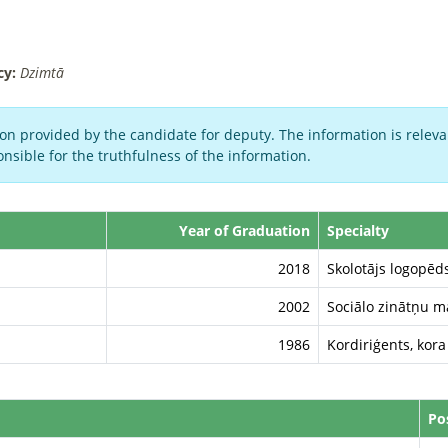
cy:
Dzimtā
on provided by the candidate for deputy. The information is relevan
nsible for the truthfulness of the information.
Year of Graduation
Specialty
2018
Skolotājs logopēd
2002
Sociālo zinātņu m
1986
Kordiriģents, kor
Po