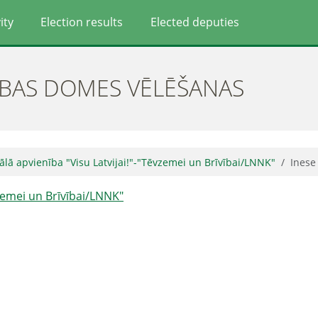
ity
Election results
Elected deputies
ĪBAS DOMES VĒLĒŠANAS
ālā apvienība "Visu Latvijai!"-"Tēvzemei un Brīvībai/LNNK"
Inese
vzemei un Brīvībai/LNNK"