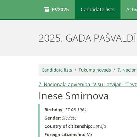
PV2025
Candidate lists
Activ
2025. GADA PAŠVALD
Candidate lists
Tukuma novads
7. Nacion
7. Nacionālā apvienība "Visu Latvijai!"-"Tē
Inese Smirnova
Birthday:
17.08.1961
Gender:
Sieviete
Country of citizenship:
Latvija
Foreign citizenship:
No