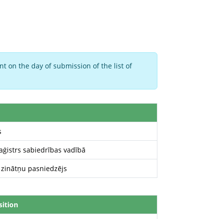
t on the day of submission of the list of
s
aģistrs sabiedrības vadībā
a zinātņu pasniedzējs
sition