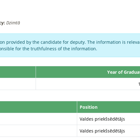
cy:
Dzimtā
on provided by the candidate for deputy. The information is relevan
nsible for the truthfulness of the information.
Year of Gradua
Position
Valdes priekšsēdētājs
Valdes priekšsēdētājs