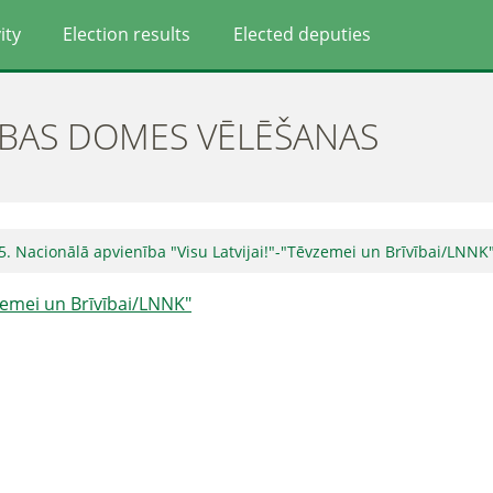
ity
Election results
Elected deputies
ĪBAS DOMES VĒLĒŠANAS
5. Nacionālā apvienība "Visu Latvijai!"-"Tēvzemei un Brīvībai/LNNK
vzemei un Brīvībai/LNNK"