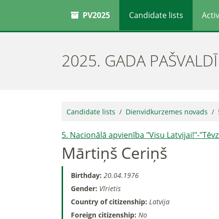
PV2025
Candidate lists
Activ
2025. GADA PAŠVALD
Candidate lists
Dienvidkurzemes novads
5. Nacionālā apvienība "Visu Latvijai!"-"Tē
Mārtiņš Ceriņš
Birthday:
20.04.1976
Gender:
Vīrietis
Country of citizenship:
Latvija
Foreign citizenship:
No