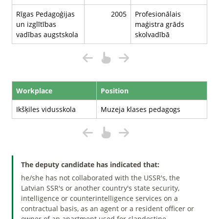
Rīgas Pedagoģijas
2005
Profesionālais
un izglītības
maģistra grāds
vadības augstskola
skolvadībā
Workplace
Position
Ikšķiles vidusskola
Muzeja klases pedagogs
The deputy candidate has indicated that:
he/she has not collaborated with the USSR's, the
Latvian SSR's or another country's state security,
intelligence or counterintelligence services on a
contractual basis, as an agent or a resident officer or
owner of an apartment used for clandestine.