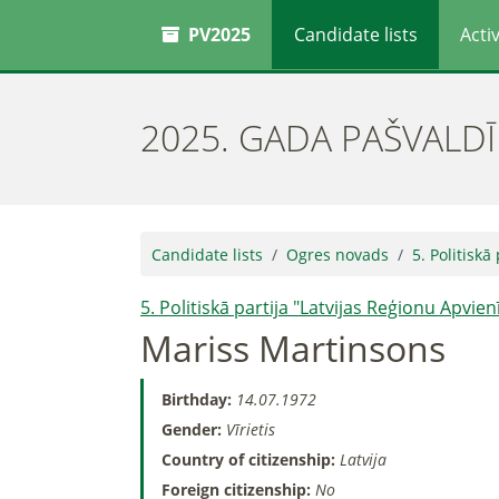
PV2025
Candidate lists
Activ
2025. GADA PAŠVALD
Candidate lists
Ogres novads
5. Politiskā
5. Politiskā partija "Latvijas Reģionu Apvien
Mariss Martinsons
Birthday:
14.07.1972
Gender:
Vīrietis
Country of citizenship:
Latvija
Foreign citizenship:
No