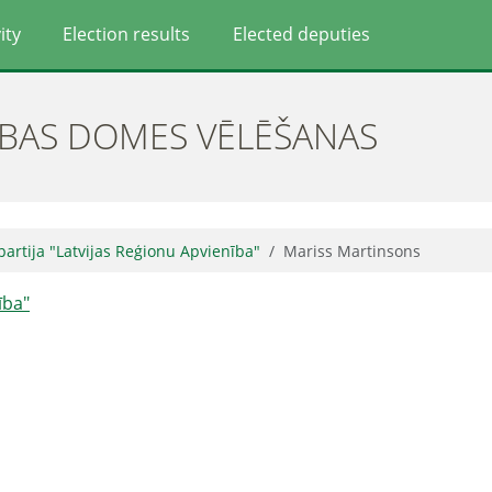
ity
Election results
Elected deputies
ĪBAS DOMES VĒLĒŠANAS
 partija "Latvijas Reģionu Apvienība"
Mariss Martinsons
ība"