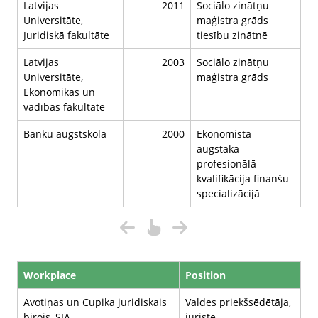
Latvijas
2011
Sociālo zinātņu
Universitāte,
maģistra grāds
Juridiskā fakultāte
tiesību zinātnē
Latvijas
2003
Sociālo zinātņu
Universitāte,
maģistra grāds
Ekonomikas un
vadības fakultāte
Banku augstskola
2000
Ekonomista
augstākā
profesionālā
kvalifikācija finanšu
specializācijā
Workplace
Position
Avotiņas un Cupika juridiskais
Valdes priekšsēdētāja,
birojs, SIA
juriste