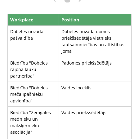
Workplace
Position
Dobeles novada
Dobeles novada domes
pašvaldība
priekšsēdētāja vietnieks
tautsaimniecības un attīstības
jomā
Biedrība "Dobeles
Padomes priekšsēdētājs
rajona lauku
partnerība"
Biedrība "Dobeles
Valdes loceklis
meža īpašnieku
apvienība"
Biedrība "Zemgales
Valdes priekšsēdētājs
mednieku un
makšķernieku
asociācija"