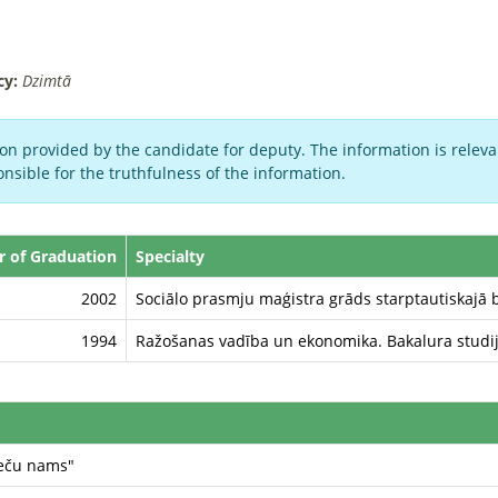
cy:
Dzimtā
on provided by the candidate for deputy. The information is relevan
nsible for the truthfulness of the information.
r of Graduation
Specialty
2002
Sociālo prasmju maģistra grāds starptautiskajā
1994
Ražošanas vadība un ekonomika. Bakalura studij
veču nams"