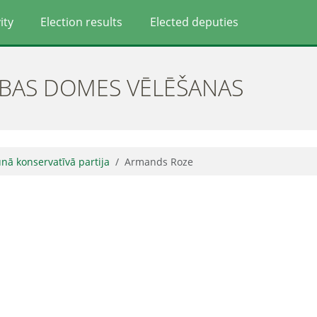
ity
Election results
Elected deputies
ĪBAS DOMES VĒLĒŠANAS
unā konservatīvā partija
Armands Roze