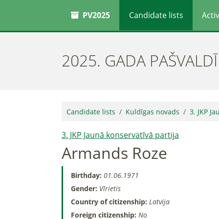
PV2025
Candidate lists
Activ
2025. GADA PAŠVALD
Candidate lists
Kuldīgas novads
3. JKP Ja
3. JKP Jaunā konservatīvā partija
Armands Roze
Birthday:
01.06.1971
Gender:
Vīrietis
Country of citizenship:
Latvija
Foreign citizenship:
No