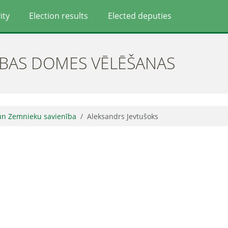
ity
Election results
Elected deputies
ĪBAS DOMES VĒLĒŠANAS
 un Zemnieku savienība
Aleksandrs Jevtušoks