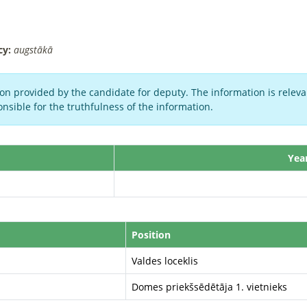
cy:
augstākā
on provided by the candidate for deputy. The information is relevan
nsible for the truthfulness of the information.
Yea
Position
Valdes loceklis
Domes priekšsēdētāja 1. vietnieks