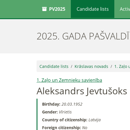
PV2025
Candidate lists
Activ
2025. GADA PAŠVALD
Candidate lists
Krāslavas novads
1. Zaļo
1. Zaļo un Zemnieku savienība
Aleksandrs Jevtušoks
Birthday:
20.03.1952
Gender:
Vīrietis
Country of citizenship:
Latvija
Foreign citizenship:
No