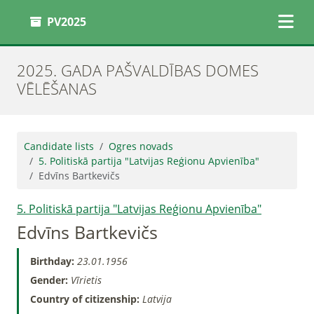
PV2025
2025. GADA PAŠVALDĪBAS DOMES
VĒLĒŠANAS
Candidate lists
Ogres novads
5. Politiskā partija "Latvijas Reģionu Apvienība"
Edvīns Bartkevičs
5. Politiskā partija "Latvijas Reģionu Apvienība"
Edvīns Bartkevičs
Birthday:
23.01.1956
Gender:
Vīrietis
Country of citizenship:
Latvija