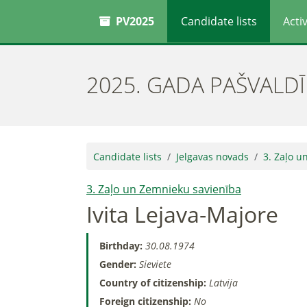
PV2025
Candidate lists
Activ
2025. GADA PAŠVALD
Candidate lists
Jelgavas novads
3. Zaļo u
3. Zaļo un Zemnieku savienība
Ivita Lejava-Majore
Birthday:
30.08.1974
Gender:
Sieviete
Country of citizenship:
Latvija
Foreign citizenship:
No