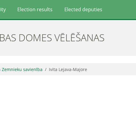
ity
Election results
Elected deputies
ĪBAS DOMES VĒLĒŠANAS
n Zemnieku savienība
Ivita Lejava-Majore