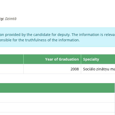
cy:
Dzimtā
on provided by the candidate for deputy. The information is relevan
nsible for the truthfulness of the information.
Year of Graduation
Specialty
2008
Sociālo zinātņu ma