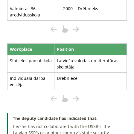
Valmieras 36.
2000
Drēbnieks
arodvidusskola
Workplace
Position
Staiceles pamatskola
Latviešu valodas un literatūras
skolotāja
Individuālā darba
Drēbniece
veicēja
The deputy candidate has indicated that:
he/she has not collaborated with the USSR's, the
Latvian SSR's or another country's state security,