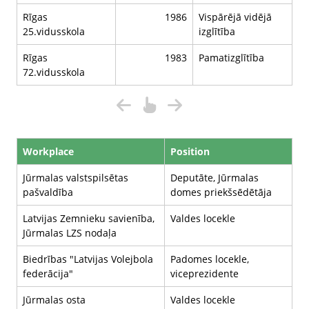
Rīgas
1986
Vispārējā vidējā
25.vidusskola
izglītība
Rīgas
1983
Pamatizglītība
72.vidusskola
Workplace
Position
Jūrmalas valstspilsētas
Deputāte, Jūrmalas
pašvaldība
domes priekšsēdētāja
Latvijas Zemnieku savienība,
Valdes locekle
Jūrmalas LZS nodaļa
Biedrības "Latvijas Volejbola
Padomes locekle,
federācija"
viceprezidente
Jūrmalas osta
Valdes locekle