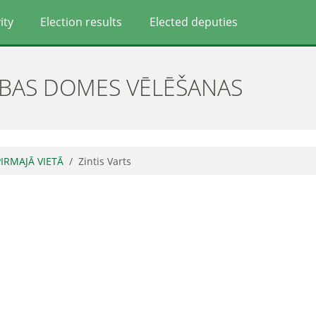
ity
Election results
Elected deputies
ĪBAS DOMES VĒLĒŠANAS
PIRMAJĀ VIETĀ
Zintis Varts