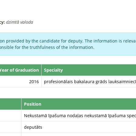
cy:
dzimtā valoda
on provided by the candidate for deputy. The information is relevan
nsible for the truthfulness of the information.
Year of Graduation
Specialty
2016
profesionālais bakalaura grāds lauksaimniecīb
Position
Nekustamā īpašuma nodaļas nekustamā īpašuma speci
deputāts