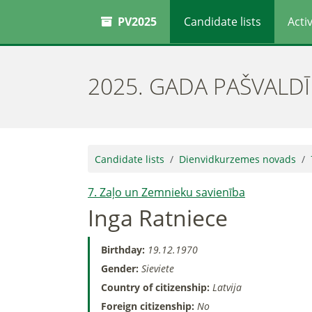
PV2025
Candidate lists
Activ
2025. GADA PAŠVALD
Candidate lists
Dienvidkurzemes novads
7. Zaļo un Zemnieku savienība
Inga Ratniece
Birthday:
19.12.1970
Gender:
Sieviete
Country of citizenship:
Latvija
Foreign citizenship:
No