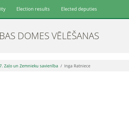
ity
Election results
Elected deputies
ĪBAS DOMES VĒLĒŠANAS
7. Zaļo un Zemnieku savienība
Inga Ratniece