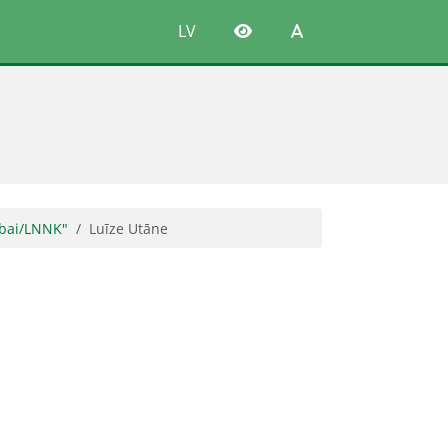
LV
vībai/LNNK"
Luīze Utāne