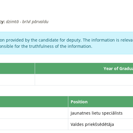
cy:
dzimtā - brīvī pārvaldu
on provided by the candidate for deputy. The information is relevan
nsible for the truthfulness of the information.
Year of Gradu
Position
Jaunatnes lietu speciālists
Valdes priekšsēdētāja