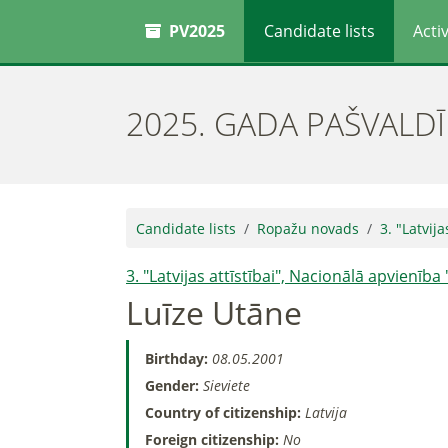
PV2025
Candidate lists
Activ
2025. GADA PAŠVALD
Candidate lists
Ropažu novads
3. "Latvij
3. "Latvijas attīstībai", Nacionālā apvienība
Luīze Utāne
Birthday:
08.05.2001
Gender:
Sieviete
Country of citizenship:
Latvija
Foreign citizenship:
No