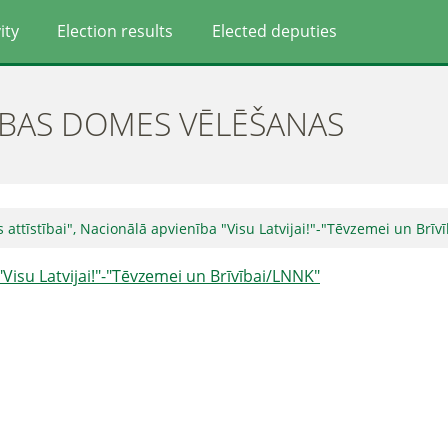
ity
Election results
Elected deputies
ĪBAS DOMES VĒLĒŠANAS
as attīstībai", Nacionālā apvienība "Visu Latvijai!"-"Tēvzemei un Brī
 "Visu Latvijai!"-"Tēvzemei un Brīvībai/LNNK"