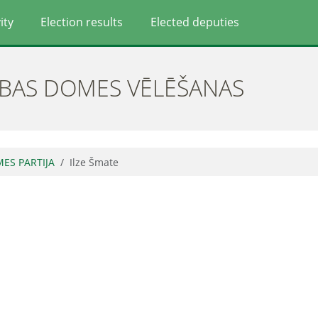
ity
Election results
Elected deputies
ĪBAS DOMES VĒLĒŠANAS
MES PARTIJA
Ilze Šmate