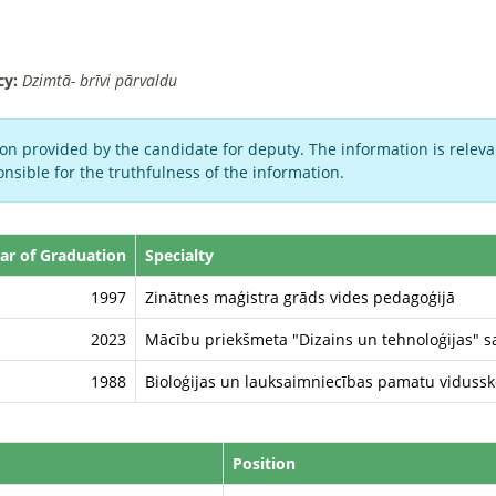
cy:
Dzimtā- brīvi pārvaldu
on provided by the candidate for deputy. The information is relevan
nsible for the truthfulness of the information.
ar of Graduation
Specialty
1997
Zinātnes maģistra grāds vides pedagoģijā
2023
Mācību priekšmeta "Dizains un tehnoloģijas" sa
1988
Bioloģijas un lauksaimniecības pamatu vidussko
Position