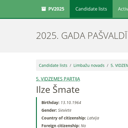
PV2025
Candidate lists
Activ
2025. GADA PAŠVALD
Candidate lists
Limbažu novads
5. VIDZE
5. VIDZEMES PARTIJA
Ilze Šmate
Birthday:
13.10.1964
Gender:
Sieviete
Country of citizenship:
Latvija
Foreign citizenship:
No