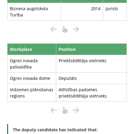
Biznesa augstskola
2014
Jurists
Turība
Workplace
Position
Ogres novada
Priekšsēdētāja vietnieks
pašvaldība
Ogres novada dome
Deputāts
Vidzemes plānošanas
Attīstības padomes
reģions
priekšsēdētāja vietnieks
The deputy candidate has indicated that: