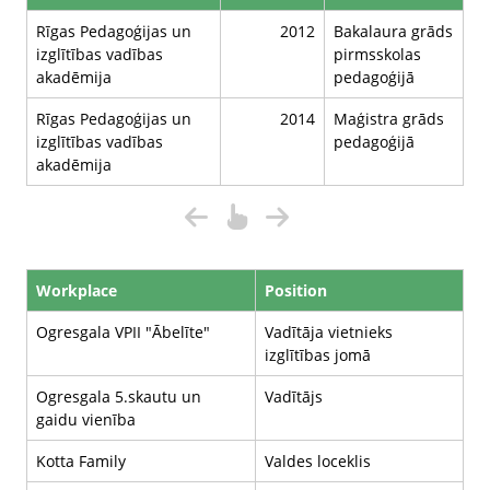
Rīgas Pedagoģijas un
2012
Bakalaura grāds
izglītības vadības
pirmsskolas
akadēmija
pedagoģijā
Rīgas Pedagoģijas un
2014
Maģistra grāds
izglītības vadības
pedagoģijā
akadēmija
Workplace
Position
Ogresgala VPII "Ābelīte"
Vadītāja vietnieks
izglītības jomā
Ogresgala 5.skautu un
Vadītājs
gaidu vienība
Kotta Family
Valdes loceklis