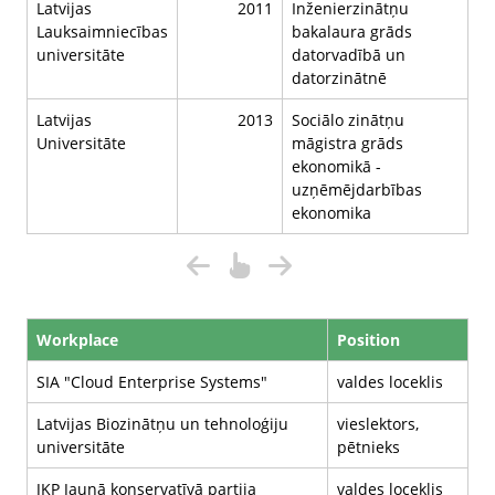
Latvijas
2011
Inženierzinātņu
Lauksaimniecības
bakalaura grāds
universitāte
datorvadībā un
datorzinātnē
Latvijas
2013
Sociālo zinātņu
Universitāte
māgistra grāds
ekonomikā -
uzņēmējdarbības
ekonomika
Workplace
Position
SIA "Cloud Enterprise Systems"
valdes loceklis
Latvijas Biozinātņu un tehnoloģiju
vieslektors,
universitāte
pētnieks
JKP Jaunā konservatīvā partija
valdes loceklis