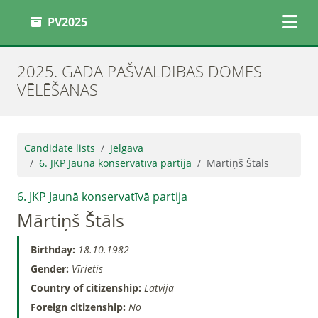
PV2025
2025. GADA PAŠVALDĪBAS DOMES
VĒLĒŠANAS
Candidate lists
Jelgava
6. JKP Jaunā konservatīvā partija
Mārtiņš Štāls
6. JKP Jaunā konservatīvā partija
Mārtiņš Štāls
Birthday:
18.10.1982
Gender:
Vīrietis
Country of citizenship:
Latvija
Foreign citizenship:
No