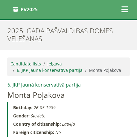
PV2025
2025. GADA PAŠVALDĪBAS DOMES
VĒLĒŠANAS
Candidate lists
Jelgava
6. JKP Jaunā konservatīvā partija
Monta Poļakova
6. JKP Jaunā konservatīvā partija
Monta Poļakova
Birthday:
26.05.1989
Gender:
Sieviete
Country of citizenship:
Latvija
Foreign citizenship:
No