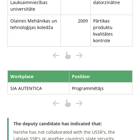
Lauksaimniecības
datorzinātne
universitāte
Olaines Mehānikas un
2009
Pārtikas
tehnoloģijas koledža
produktu
kvalitātes
kontrole
Workplace
Position
SIA AUTENTICA
Programmētājs
The deputy candidate has indicated that:
he/she has not collaborated with the USSR's, the
Latvian SSR's or another country's state security,