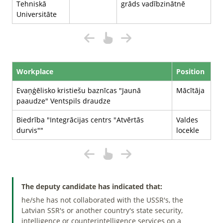
Tehniskā
grāds vadībzinātnē
Universitāte
Workplace
Position
Evaņģēlisko kristiešu baznīcas "Jaunā
Mācītāja
paaudze" Ventspils draudze
Biedrība "Integrācijas centrs "Atvērtās
Valdes
durvis""
locekle
The deputy candidate has indicated that:
he/she has not collaborated with the USSR's, the
Latvian SSR's or another country's state security,
intelligence or counterintelligence services on a