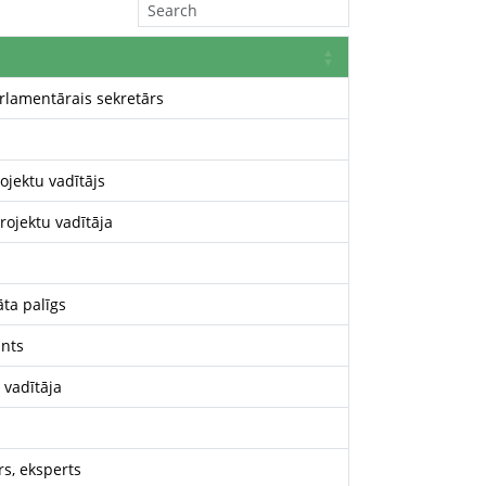
arlamentārais sekretārs
ojektu vadītājs
rojektu vadītāja
ta palīgs
ants
 vadītāja
rs, eksperts