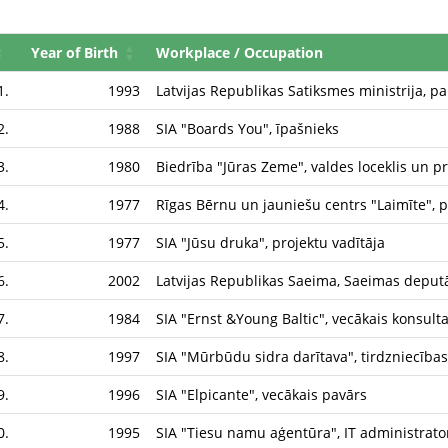
Year of Birth
Workplace / Occupation
1.
1993
Latvijas Republikas Satiksmes ministrija, p
2.
1988
SIA "Boards You", īpašnieks
3.
1980
Biedrība "Jūras Zeme", valdes loceklis un pr
4.
1977
Rīgas Bērnu un jauniešu centrs "Laimīte", p
5.
1977
SIA "Jūsu druka", projektu vadītāja
6.
2002
Latvijas Republikas Saeima, Saeimas deputā
7.
1984
SIA "Ernst &Young Baltic", vecākais konsult
8.
1997
SIA "Mūrbūdu sidra darītava", tirdzniecības
9.
1996
SIA "Elpicante", vecākais pavārs
0.
1995
SIA "Tiesu namu aģentūra", IT administrato