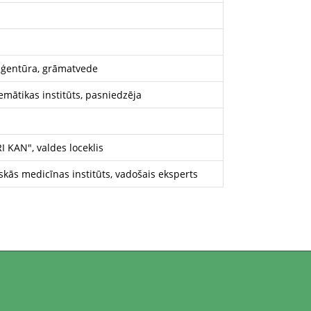
 aģentūra, grāmatvede
emātikas institūts, pasniedzēja
I KAN", valdes loceklis
iskās medicīnas institūts, vadošais eksperts