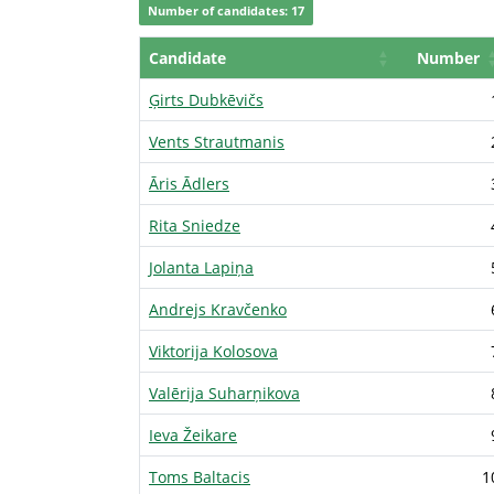
Number of candidates: 17
Candidate
Number
Ģirts Dubkēvičs
Vents Strautmanis
Āris Ādlers
Rita Sniedze
Jolanta Lapiņa
Andrejs Kravčenko
Viktorija Kolosova
Valērija Suharņikova
Ieva Žeikare
Toms Baltacis
1