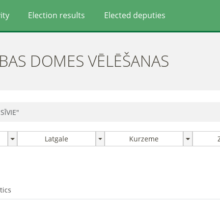
ity
Election results
Elected deputies
ĪBAS DOMES VĒLĒŠANAS
SĪVIE"
Latgale
Kurzeme
tics