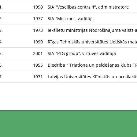
1.
1990
SIA "Veselības centrs 4", administratore
2.
1977
SIA "Miccron", vadītājs
3.
1973
Iekšlietu ministrijas Nodrošinājuma valsts
4.
1990
Rīgas Tehniskās universitātes Lietišķās mat
5.
2001
SIA "PLG group", virtuves vadītāja
6.
1955
Biedrība " Triatlona un peldēšanas klubs TR
7.
1971
Latvijas Universitātes Klīniskās un profilakt