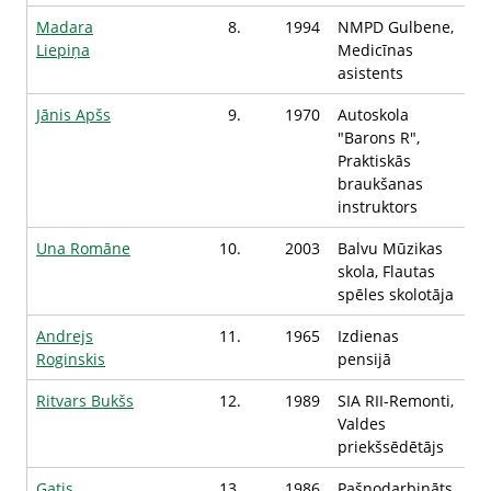
Madara
8.
1994
NMPD Gulbene,
Liepiņa
Medicīnas
asistents
Jānis Apšs
9.
1970
Autoskola
"Barons R",
Praktiskās
braukšanas
instruktors
Una Romāne
10.
2003
Balvu Mūzikas
skola, Flautas
spēles skolotāja
Andrejs
11.
1965
Izdienas
Roginskis
pensijā
Ritvars Bukšs
12.
1989
SIA RII-Remonti,
Valdes
priekšsēdētājs
Gatis
13.
1986
Pašnodarbināts,