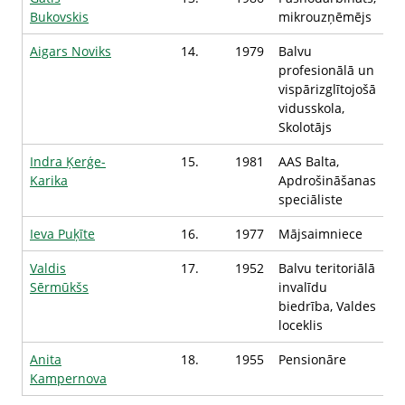
Bukovskis
mikrouzņēmējs
Aigars Noviks
14.
1979
Balvu
profesionālā un
vispārizglītojošā
vidusskola,
Skolotājs
Indra Ķerģe-
15.
1981
AAS Balta,
Karika
Apdrošināšanas
speciāliste
Ieva Puķīte
16.
1977
Mājsaimniece
Valdis
17.
1952
Balvu teritoriālā
Sērmūkšs
invalīdu
biedrība, Valdes
loceklis
Anita
18.
1955
Pensionāre
Kampernova