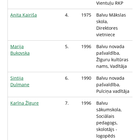
Vientuļu RKP
Anita Kairiša
4.
1975
Balvu Mākslas
skola,
Direktores
vietniece
Marija
5.
1996
Balvu novada
Bukovska
pašvaldība,
Žīguru kultūras
nams, Vadītāja
Sintija
6.
1990
Balvu novada
Dulmane
pašvaldība,
Pulciņa vadītāja
Karīna Žīgure
7.
1996
Balvu
sākumskola,
Sociālais
pedagogs,
skolotājs -
logopēds