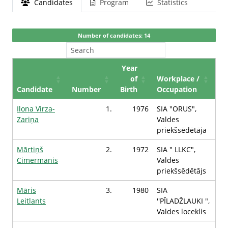
Candidates
Program
Statistics
Number of candidates: 14
Year
of
Workplace /
Candidate
Number
Birth
Occupation
Ilona Virza-
1.
1976
SIA "ORUS",
Zariņa
Valdes
priekšsēdētāja
Mārtiņš
2.
1972
SIA " LLKC",
Cimermanis
Valdes
priekšsēdētājs
Māris
3.
1980
SIA
Leitlants
''PĪLADŽLAUKI ",
Valdes loceklis