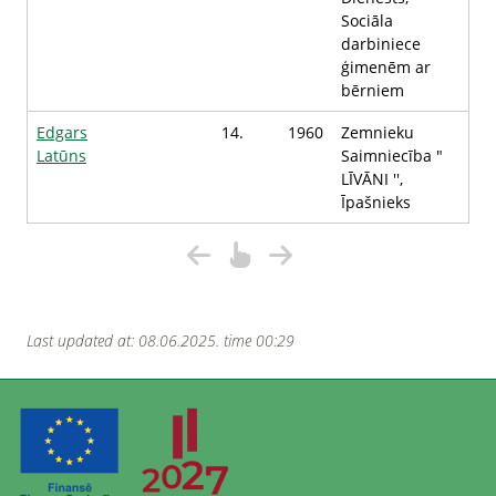
Sociāla
darbiniece
ģimenēm ar
bērniem
Edgars
14.
1960
Zemnieku
Latūns
Saimniecība "
LĪVĀNI '',
Īpašnieks
Last updated at: 08.06.2025. time 00:29