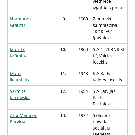
vietniece
izglītības jomā
Normunds
9.
1960
Zemnieku
Grauzis
saimniecība
''KOKLES",
īpašnieks
Jautrīte
10.
1963
SIA " EZERNIEKI
Krūmiņa
I ", Valdes
loceklis
Māris
11.
1948
SIA B.I.E.,
Ikaunieks
Valdes loceklis
Sarmīte
12.
1954
SIA Latvijas
Jankovska
Pasts ,
Pastnieks
Arta Manuša-
13.
1972
Salaspils
Purviņa
novada
sociālais
Dienests,