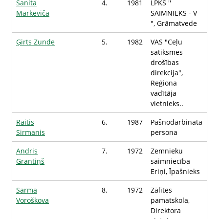
Sanita
4.
1981
LPKS ''
Markeviča
SAIMNIEKS - V
", Grāmatvede
Ģirts Zunde
5.
1982
VAS "Ceļu
satiksmes
drošības
direkcija",
Reģiona
vadītāja
vietnieks..
Raitis
6.
1987
Pašnodarbināta
Sirmanis
persona
Andris
7.
1972
Zemnieku
Grantiņš
saimniecība
Eriņi, Īpašnieks
Sarma
8.
1972
Zālītes
Voroškova
pamatskola,
Direktora