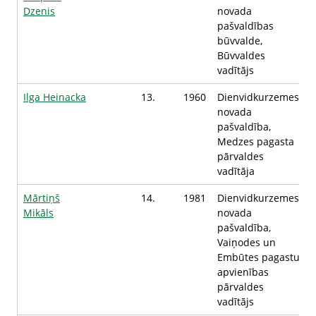
Dzenis
novada
pašvaldības
būvvalde,
Būvvaldes
vadītājs
Ilga Heinacka
13.
1960
Dienvidkurzemes
novada
pašvaldība,
Medzes pagasta
pārvaldes
vadītāja
Mārtiņš
14.
1981
Dienvidkurzemes
Mikāls
novada
pašvaldība,
Vaiņodes un
Embūtes pagastu
apvienības
pārvaldes
vadītājs