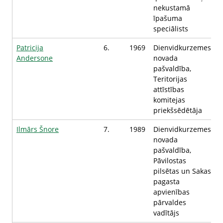
nekustamā
īpašuma
speciālists
Patricija
6.
1969
Dienvidkurzemes
Andersone
novada
pašvaldība,
Teritorijas
attīstības
komitejas
priekšsēdētāja
Ilmārs Šnore
7.
1989
Dienvidkurzemes
novada
pašvaldība,
Pāvilostas
pilsētas un Sakas
pagasta
apvienības
pārvaldes
vadītājs