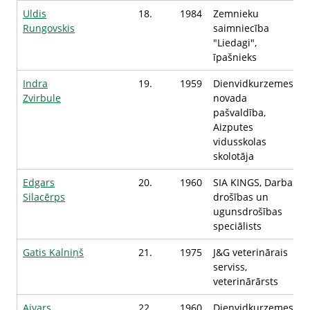
Uldis
18.
1984
Zemnieku
Rungovskis
saimniecība
"Liedagi",
īpašnieks
Indra
19.
1959
Dienvidkurzemes
Zvirbule
novada
pašvaldība,
Aizputes
vidusskolas
skolotāja
Edgars
20.
1960
SIA KINGS, Darba
Silacērps
drošības un
ugunsdrošības
speciālists
Gatis Kalniņš
21.
1975
J&G veterinārais
serviss,
veterinārārsts
Aivars
22.
1960
Dienvidkurzemes