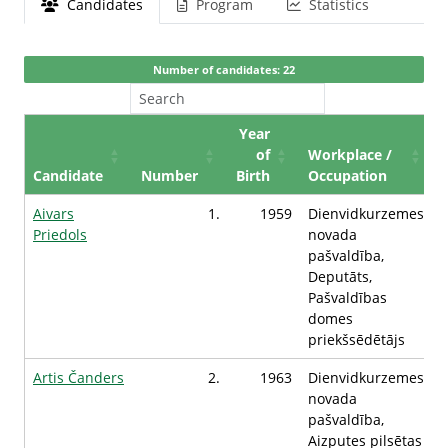
Candidates
Program
Statistics
Number of candidates: 22
Year
of
Workplace /
Candidate
Number
Birth
Occupation
Aivars
1.
1959
Dienvidkurzemes
Priedols
novada
pašvaldība,
Deputāts,
Pašvaldības
domes
priekšsēdētājs
Artis Čanders
2.
1963
Dienvidkurzemes
novada
pašvaldība,
Aizputes pilsētas