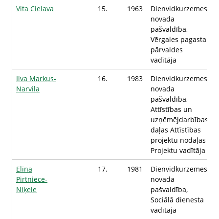
Vita Cielava
15.
1963
Dienvidkurzemes
novada
pašvaldība,
Vērgales pagasta
pārvaldes
vadītāja
Ilva Markus-
16.
1983
Dienvidkurzemes
Narvila
novada
pašvaldība,
Attīstības un
uzņēmējdarbības
daļas Attīstības
projektu nodaļas
Projektu vadītāja
Elīna
17.
1981
Dienvidkurzemes
Pirtniece-
novada
Niķele
pašvaldība,
Sociālā dienesta
vadītāja