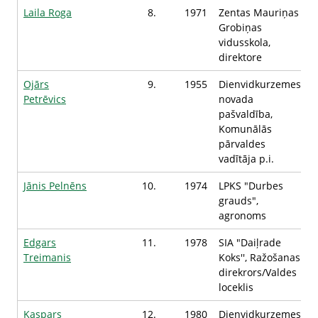
Laila Roga
8.
1971
Zentas Mauriņas
Grobiņas
vidusskola,
direktore
Ojārs
9.
1955
Dienvidkurzemes
Petrēvics
novada
pašvaldība,
Komunālās
pārvaldes
vadītāja p.i.
Jānis Pelnēns
10.
1974
LPKS "Durbes
grauds",
agronoms
Edgars
11.
1978
SIA "Daiļrade
Treimanis
Koks'', Ražošanas
direkrors/Valdes
loceklis
Kaspars
12.
1980
Dienvidkurzemes