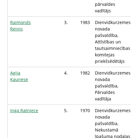
pārvaldes
vadītājs
Raimonds
3.
1983
Dienvidkurzemes
Reinis
novada
pašvaldība,
Attīstības un
tautsaimniecības
komitejas
priekšsēdētājs
Agija
4.
1982
Dienvidkurzemes
Kaunese
novada
pašvaldība,
Pārvaldes
vadītāja
Inga Ratniece
5.
1970
Dienvidkurzemes
novada
pašvaldība,
Nekustamā
īpašuma nodaļas