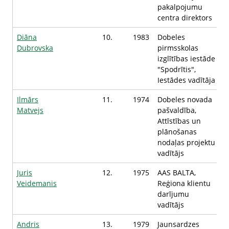
pakalpojumu
centra direktors
Diāna
10.
1983
Dobeles
Dubrovska
pirmsskolas
izglītības iestāde
"Spodrītis",
Iestādes vadītāja
Ilmārs
11.
1974
Dobeles novada
Matvejs
pašvaldība,
Attīstības un
plānošanas
nodaļas projektu
vadītājs
Juris
12.
1975
AAS BALTA,
Veidemanis
Reģiona klientu
darījumu
vadītājs
Andris
13.
1979
Jaunsardzes