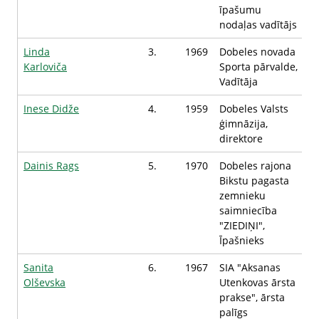
īpašumu
nodaļas vadītājs
Linda
3.
1969
Dobeles novada
Karloviča
Sporta pārvalde,
Vadītāja
Inese Didže
4.
1959
Dobeles Valsts
ģimnāzija,
direktore
Dainis Rags
5.
1970
Dobeles rajona
Bikstu pagasta
zemnieku
saimniecība
"ZIEDIŅI",
Īpašnieks
Sanita
6.
1967
SIA "Aksanas
Olševska
Utenkovas ārsta
prakse", ārsta
palīgs