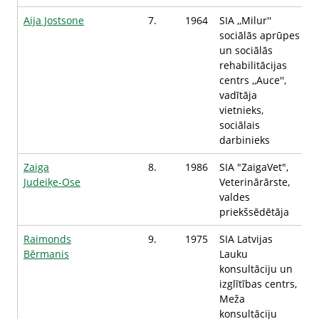
Aija Jostsone
7.
1964
SIA ,,Milur''
sociālās aprūpes
un sociālās
rehabilitācijas
centrs ,,Auce'',
vadītāja
vietnieks,
sociālais
darbinieks
Zaiga
8.
1986
SIA "ZaigaVet",
Judeiķe-Ose
Veterinārārste,
valdes
priekšsēdētāja
Raimonds
9.
1975
SIA Latvijas
Bērmanis
Lauku
konsultāciju un
izglītības centrs,
Meža
konsultāciju