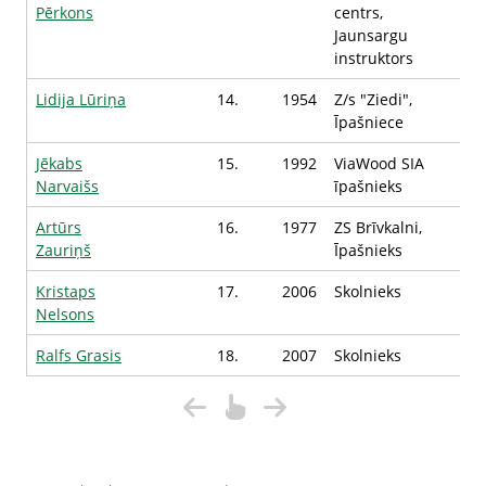
Pērkons
centrs,
Jaunsargu
instruktors
Lidija Lūriņa
14.
1954
Z/s "Ziedi",
Īpašniece
Jēkabs
15.
1992
ViaWood SIA
Narvaišs
īpašnieks
Artūrs
16.
1977
ZS Brīvkalni,
Zauriņš
Īpašnieks
Kristaps
17.
2006
Skolnieks
Nelsons
Ralfs Grasis
18.
2007
Skolnieks