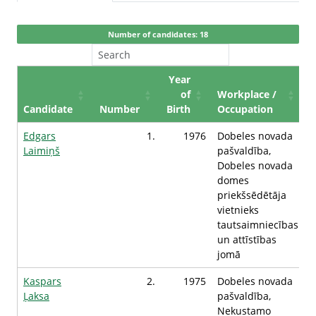
Number of candidates: 18
Year
of
Workplace /
Candidate
Number
Birth
Occupation
Edgars
1.
1976
Dobeles novada
Laimiņš
pašvaldība,
Dobeles novada
domes
priekšsēdētāja
vietnieks
tautsaimniecības
un attīstības
jomā
Kaspars
2.
1975
Dobeles novada
Ļaksa
pašvaldība,
Nekustamo