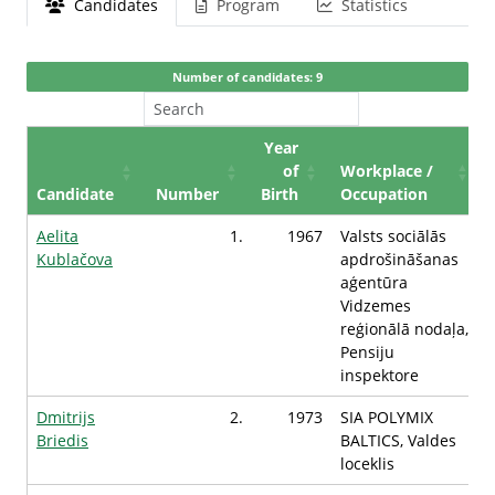
Candidates
Program
Statistics
Number of candidates: 9
Year
of
Workplace /
Candidate
Number
Birth
Occupation
Aelita
1.
1967
Valsts sociālās
Kublačova
apdrošināšanas
aģentūra
Vidzemes
reģionālā nodaļa,
Pensiju
inspektore
Dmitrijs
2.
1973
SIA POLYMIX
Briedis
BALTICS, Valdes
loceklis