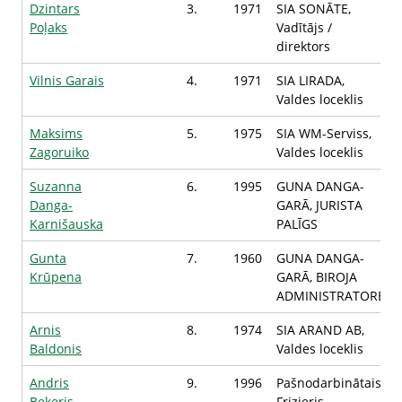
Dzintars
3.
1971
SIA SONĀTE,
Poļaks
Vadītājs /
direktors
Vilnis Garais
4.
1971
SIA LIRADA,
Valdes loceklis
Maksims
5.
1975
SIA WM-Serviss,
Zagoruiko
Valdes loceklis
Suzanna
6.
1995
GUNA DANGA-
Danga-
GARĀ, JURISTA
Karnišauska
PALĪGS
Gunta
7.
1960
GUNA DANGA-
Krūpena
GARĀ, BIROJA
ADMINISTRATORE
Arnis
8.
1974
SIA ARAND AB,
Baldonis
Valdes loceklis
Andris
9.
1996
Pašnodarbinātais,
Beķeris
Frizieris,