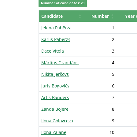
Number of candidates: 20
Candidate
Number
Year 
Jeļena Pabērza
1.
Kārlis Pabērzs
2.
Dace Vītola
3.
Mārtiņš Grandāns
4.
Ņikita Jeršovs
5.
Juris Bogovičs
6.
Artis Banders
7.
Zanda Bojere
8.
Ilona Golovceva
9.
Ilona Zalāne
10.