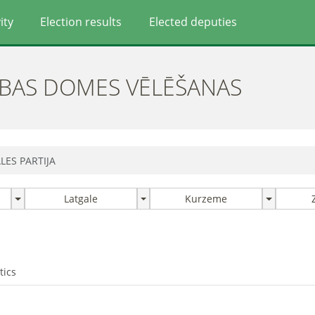
ity
Election results
Elected deputies
ĪBAS DOMES VĒLĒŠANAS
LES PARTIJA
Latgale
Kurzeme
tics