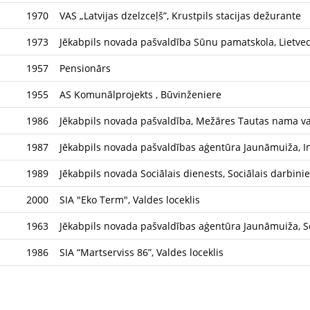
1970
VAS „Latvijas dzelzceļš”, Krustpils stacijas dežurante
1973
Jēkabpils novada pašvaldība Sūnu pamatskola, Lietve
1957
Pensionārs
1955
AS Komunālprojekts , Būvinženiere
1986
Jēkabpils novada pašvaldība, Mežāres Tautas nama va
1987
Jēkabpils novada pašvaldības aģentūra Jaunāmuiža, In
1989
Jēkabpils novada Sociālais dienests, Sociālais darb
2000
SIA "Eko Term", Valdes loceklis
1963
Jēkabpils novada pašvaldības aģentūra Jaunāmuiža, S
1986
SIA “Martserviss 86”, Valdes loceklis