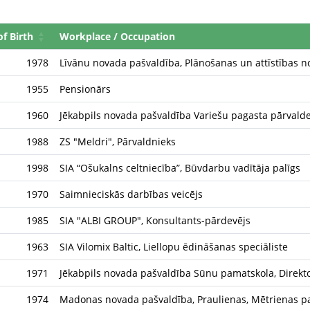
of Birth
Workplace / Occupation
1978
Līvānu novada pašvaldība, Plānošanas un attīstības n
1955
Pensionārs
1960
Jēkabpils novada pašvaldība Variešu pagasta pārvalde
1988
ZS "Meldri", Pārvaldnieks
1998
SIA “Ošukalns celtniecība”, Būvdarbu vadītāja palīgs
1970
Saimnieciskās darbības veicējs
1985
SIA "ALBI GROUP", Konsultants-pārdevējs
1963
SIA Vilomix Baltic, Liellopu ēdināšanas speciāliste
1971
Jēkabpils novada pašvaldība Sūnu pamatskola, Direkto
1974
Madonas novada pašvaldība, Praulienas, Mētrienas pa