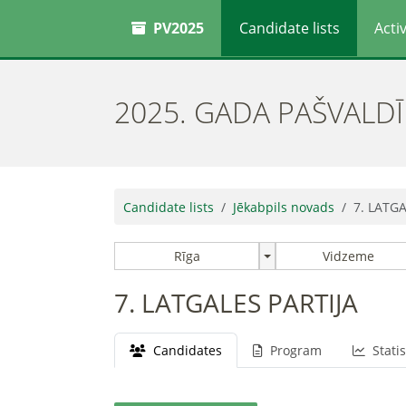
PV2025
Candidate lists
Activ
2025. GADA PAŠVALD
Candidate lists
Jēkabpils novads
7. LATGA
Rīga
Vidzeme
7. LATGALES PARTIJA
Candidates
Program
Statis