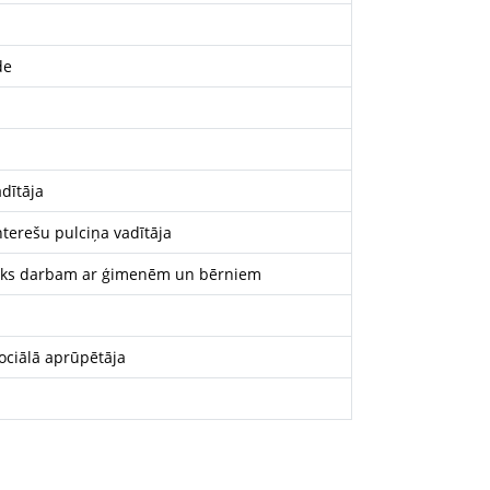
de
dītāja
terešu pulciņa vadītāja
inieks darbam ar ģimenēm un bērniem
ociālā aprūpētāja