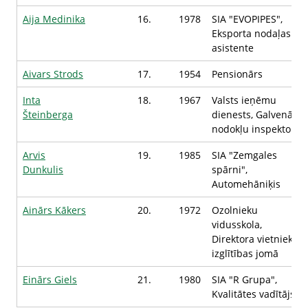
Aija Medinika
16.
1978
SIA "EVOPIPES",
Eksporta nodaļas
asistente
Aivars Strods
17.
1954
Pensionārs
Inta
18.
1967
Valsts ieņēmu
Šteinberga
dienests, Galvenā
nodokļu inspektore
Arvis
19.
1985
SIA "Zemgales
Dunkulis
spārni",
Automehāniķis
Ainārs Kākers
20.
1972
Ozolnieku
vidusskola,
Direktora vietnieks
izglītības jomā
Einārs Giels
21.
1980
SIA "R Grupa",
Kvalitātes vadītājs