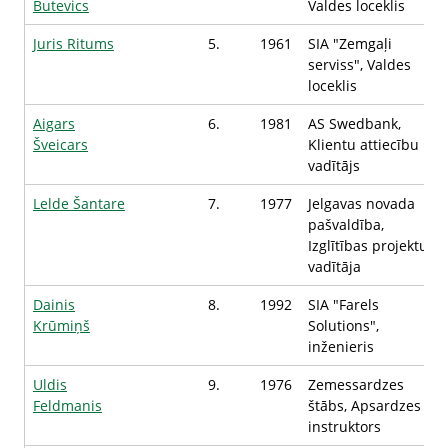
Butevics
Valdes loceklis
Juris Ritums
5.
1961
SIA "Zemgaļi
serviss", Valdes
loceklis
Aigars
6.
1981
AS Swedbank,
Šveicars
Klientu attiecību
vadītājs
Lelde Šantare
7.
1977
Jelgavas novada
pašvaldība,
Izglītības projektu
vadītāja
Dainis
8.
1992
SIA "Farels
Krūmiņš
Solutions",
inženieris
Uldis
9.
1976
Zemessardzes
Feldmanis
štābs, Apsardzes
instruktors