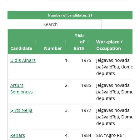
Number of candidates: 21
Year
of
Workplace /
Candidate
Number
Birth
Occupation
Uldis Ainārs
1.
1975
Jelgavas novada
pašvaldība, domes
deputāts
Artūrs
2.
1985
Jelgavas novada
Semjonovs
pašvaldība, Domes
deputāts
Ģirts Neija
3.
1977
Jelgavas novada
pašvaldība, Domes
deputāts
Renārs
4.
1984
SIA "Agro RB",