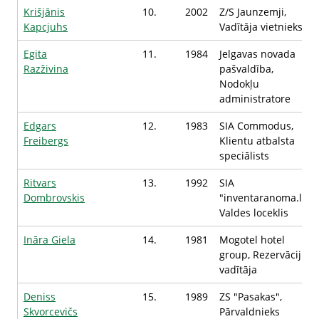
Krišjānis
10.
2002
Z/S Jaunzemji,
Kapcjuhs
Vadītāja vietnieks
Egita
11.
1984
Jelgavas novada
Razživina
pašvaldība,
Nodokļu
administratore
Edgars
12.
1983
SIA Commodus,
Freibergs
Klientu atbalsta
speciālists
Ritvars
13.
1992
SIA
Dombrovskis
"inventaranoma.lv",
Valdes loceklis
Ināra Giela
14.
1981
Mogotel hotel
group, Rezervāciju
vadītāja
Deniss
15.
1989
ZS "Pasakas",
Skvorcevičs
Pārvaldnieks