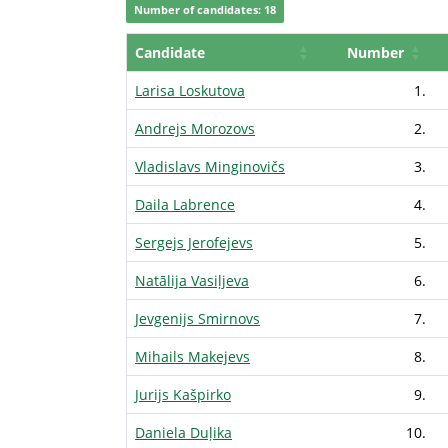
Number of candidates: 18
Candidate
Number
Larisa Loskutova
1.
Andrejs Morozovs
2.
Vladislavs Minginovičs
3.
Daila Labrence
4.
Sergejs Jerofejevs
5.
Natālija Vasiļjeva
6.
Jevgenijs Smirnovs
7.
Mihails Makejevs
8.
Jurijs Kašpirko
9.
Daniela Duļika
10.