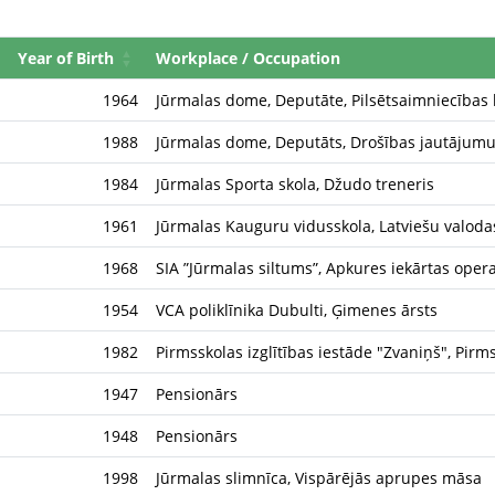
Year of Birth
Workplace / Occupation
1964
Jūrmalas dome, Deputāte, Pilsētsaimniecības 
1988
Jūrmalas dome, Deputāts, Drošības jautājumu
1984
Jūrmalas Sporta skola, Džudo treneris
1961
Jūrmalas Kauguru vidusskola, Latviešu valodas
1968
SIA ”Jūrmalas siltums”, Apkures iekārtas oper
1954
VCA poliklīnika Dubulti, Ģimenes ārsts
1982
Pirmsskolas izglītības iestāde "Zvaniņš", Pirms
1947
Pensionārs
1948
Pensionārs
1998
Jūrmalas slimnīca, Vispārējās aprupes māsa