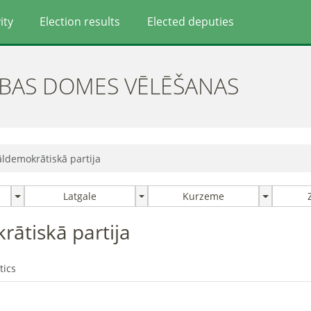
ity
Election results
Elected deputies
ĪBAS DOMES VĒLĒŠANAS
āldemokrātiskā partija
Latgale
Kurzeme
rātiskā partija
tics