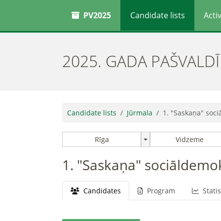
PV2025
Candidate lists
Activ
2025. GADA PAŠVALD
Candidate lists
Jūrmala
1. "Saskaņa" soci
Rīga
Vidzeme
1. "Saskaņa" sociāldemok
Candidates
Program
Statis