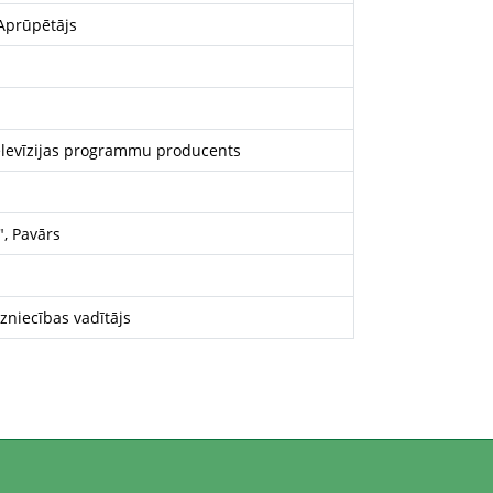
 Aprūpētājs
televīzijas programmu producents
", Pavārs
dzniecības vadītājs