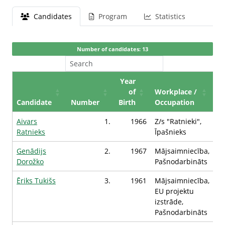
Candidates
Program
Statistics
Number of candidates: 13
Year
of
Workplace /
Candidate
Number
Birth
Occupation
Aivars
1.
1966
Z/s "Ratnieki",
Ratnieks
Īpašnieks
Genādijs
2.
1967
Mājsaimniecība,
Dorožko
Pašnodarbināts
Ēriks Tukišs
3.
1961
Mājsaimniecība,
EU projektu
izstrāde,
Pašnodarbināts