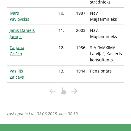
strādnieks
Ivars
10.
1987
Nav,
Pavlovskis
Mājsaimnieks
Jānis Daniels
11.
2003
Nav,
Japiņš
Mājsaimnieks
Tatjana
12.
1986
SIA "MAXIMA
Griško
Latvija", Kasieris
konsultants
Vasilijs
13.
1944
Pensionārs
Zaicevs
Last updated at: 08.06.2025. time 00:30