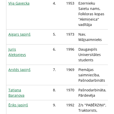
Vija Gavecka
4.
1953
Ezernieku
Saietu nams,
Folkloras kopas
''Akmiņeica''
vadītāja
Aigars Japiņš
5.
1973
Nav,
Mājsaimnieks
Juris
6.
1996
Daugavpils
Aleksejevs
Universitātes
students
Arvīds Japiņš
7.
1969
Piemājas
saimniecība,
Pašnodarbināts
Tatjana
8.
1970
Pašnodarbināta,
Baranova
Pārdevēja
Ēriks Japiņš
9.
1992
Z/s "PABĒRZIŅI",
Traktorists,