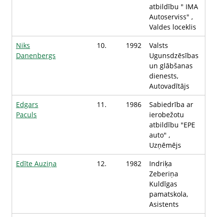
atbildību " IMA
Autoserviss" ,
Valdes loceklis
Niks
10.
1992
Valsts
Danenbergs
Ugunsdzēsības
un glābšanas
dienests,
Autovadītājs
Edgars
11.
1986
Sabiedrība ar
Paculs
ierobežotu
atbildību "EPE
auto" ,
Uzņēmējs
Edīte Auziņa
12.
1982
Indriķa
Zeberiņa
Kuldīgas
pamatskola,
Asistents