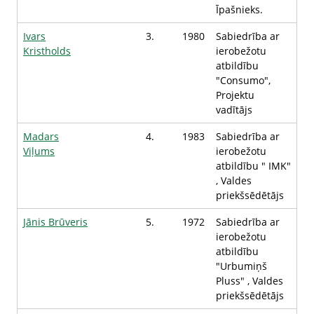
Īpašnieks.
Ivars
3.
1980
Sabiedrība ar
Kristholds
ierobežotu
atbildību
"Consumo",
Projektu
vadītājs
Madars
4.
1983
Sabiedrība ar
Viļums
ierobežotu
atbildību " IMK"
, Valdes
priekšsēdētājs
Jānis Brūveris
5.
1972
Sabiedrība ar
ierobežotu
atbildību
"Urbumiņš
Pluss" , Valdes
priekšsēdētājs