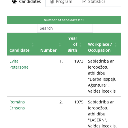
Candidates
Program
Statistics
Number of candidates: 15
Year
of
Workplace /
Candidate
Number
Birth
Occupation
Evita
1.
1973
Sabiedrība ar
Pētersone
ierobežotu
atbildību
"Darba Iespēju
Aģentūra" ,
Valdes loceklis
Romāns
2.
1975
Sabiedrība ar
Ernsons
ierobežotu
atbildību
"LASERN",
Valdes loceklis.