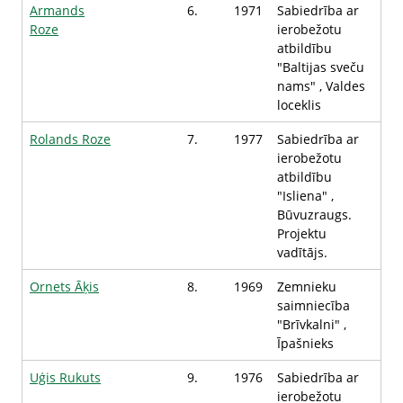
Armands
6.
1971
Sabiedrība ar
Roze
ierobežotu
atbildību
"Baltijas sveču
nams" , Valdes
loceklis
Rolands Roze
7.
1977
Sabiedrība ar
ierobežotu
atbildību
"Isliena" ,
Būvuzraugs.
Projektu
vadītājs.
Ornets Āķis
8.
1969
Zemnieku
saimniecība
"Brīvkalni" ,
Īpašnieks
Uģis Rukuts
9.
1976
Sabiedrība ar
ierobežotu