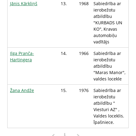
Jānis Kārkliņš
13.
1968
Sabiedrība ar
ierobežotu
atbildību
"KURBADS UN
KO", Kravas
automobiļu
vadītājs
Ilga Pranča-
14.
1966
Sabiedrība ar
Hartingera
ierobežotu
atbildību
"Maras Manor",
valdes locekle
Žana Andže
15.
1976
Sabiedrība ar
ierobežotu
atbildību "
Viesturi AZ" ,
Valdes loceklis.
Īpašniece.