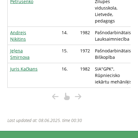
Petrusenko
Zilupes
vidusskola,
Lietvede,
pedagogs
Andrejs
14.
1982
Pašnodarbinātais,
Ņikitins
Lauksaimniecība
Jeļena
15.
1972
Pašnodarbinātais,
Smirnova
Biškopība
Juris Kačkans
16.
1982
SIA"GPK",
Rūpniecisko
iekārtu mehāniķis
Last updated at: 08.06.2025. time 00:30