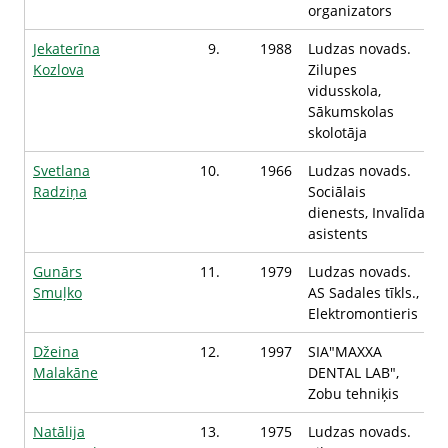
organizators
Jekaterīna
9.
1988
Ludzas novads.
Kozlova
Zilupes
vidusskola,
Sākumskolas
skolotāja
Svetlana
10.
1966
Ludzas novads.
Radziņa
Sociālais
dienests, Invalīda
asistents
Gunārs
11.
1979
Ludzas novads.
Smuļko
AS Sadales tīkls.,
Elektromontieris
Džeina
12.
1997
SIA"MAXXA
Malakāne
DENTAL LAB",
Zobu tehniķis
Natālija
13.
1975
Ludzas novads.