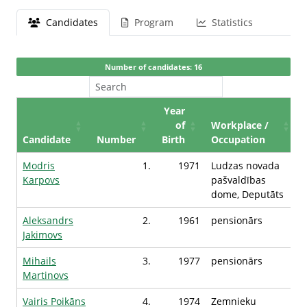
Candidates
Program
Statistics
Number of candidates: 16
Year
of
Workplace /
Candidate
Number
Birth
Occupation
Modris
1.
1971
Ludzas novada
Karpovs
pašvaldības
dome, Deputāts
Aleksandrs
2.
1961
pensionārs
Jakimovs
Mihails
3.
1977
pensionārs
Martinovs
Vairis Poikāns
4.
1974
Zemnieku