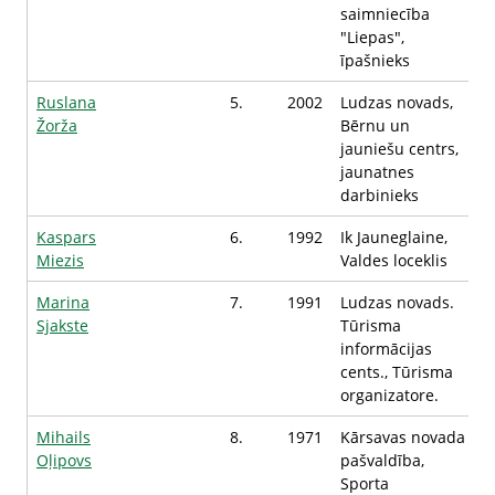
saimniecība
"Liepas",
īpašnieks
Ruslana
5.
2002
Ludzas novads,
Žorža
Bērnu un
jauniešu centrs,
jaunatnes
darbinieks
Kaspars
6.
1992
Ik Jauneglaine,
Miezis
Valdes loceklis
Marina
7.
1991
Ludzas novads.
Sjakste
Tūrisma
informācijas
cents., Tūrisma
organizatore.
Mihails
8.
1971
Kārsavas novada
Oļipovs
pašvaldība,
Sporta