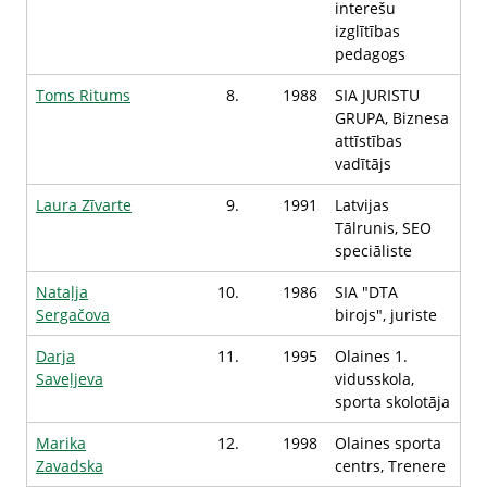
interešu
izglītības
pedagogs
Toms Ritums
8.
1988
SIA JURISTU
GRUPA, Biznesa
attīstības
vadītājs
Laura Zīvarte
9.
1991
Latvijas
Tālrunis, SEO
speciāliste
Nataļja
10.
1986
SIA "DTA
Sergačova
birojs", juriste
Darja
11.
1995
Olaines 1.
Saveļjeva
vidusskola,
sporta skolotāja
Marika
12.
1998
Olaines sporta
Zavadska
centrs, Trenere