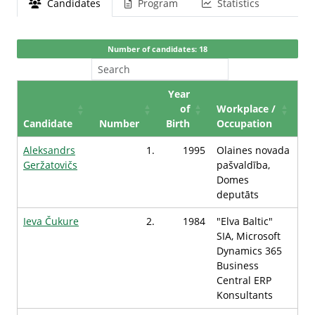
Candidates
Program
Statistics
Number of candidates: 18
Year
of
Workplace /
Candidate
Number
Birth
Occupation
Aleksandrs
1.
1995
Olaines novada
Geržatovičs
pašvaldība,
Domes
deputāts
Ieva Čukure
2.
1984
"Elva Baltic"
SIA, Microsoft
Dynamics 365
Business
Central ERP
Konsultants