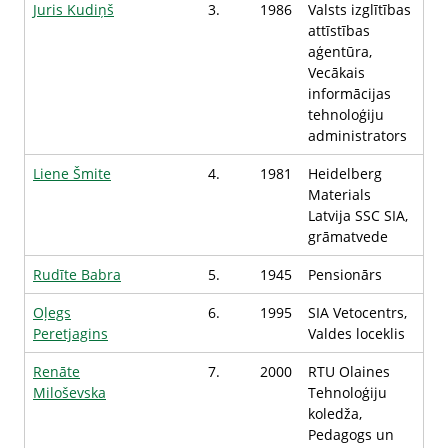
Juris Kudiņš
3.
1986
Valsts izglītības
attīstības
aģentūra,
Vecākais
informācijas
tehnoloģiju
administrators
Liene Šmite
4.
1981
Heidelberg
Materials
Latvija SSC SIA,
grāmatvede
Rudīte Babra
5.
1945
Pensionārs
Oļegs
6.
1995
SIA Vetocentrs,
Peretjagins
Valdes loceklis
Renāte
7.
2000
RTU Olaines
Miloševska
Tehnoloģiju
koledža,
Pedagogs un