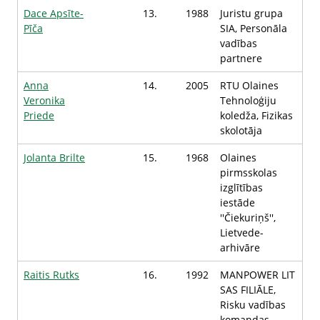
Dace Apsīte-
13.
1988
Juristu grupa
Pīča
SIA, Personāla
vadības
partnere
Anna
14.
2005
RTU Olaines
Veronika
Tehnoloģiju
Priede
koledža, Fizikas
skolotāja
Jolanta Brilte
15.
1968
Olaines
pirmsskolas
izglītības
iestāde
''Čiekuriņš'',
Lietvede-
arhivāre
Raitis Rutks
16.
1992
MANPOWER LIT
SAS FILIĀLE,
Risku vadības
komandas