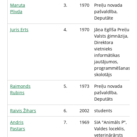
Maruta
3.
1970
Preiļu novada
Plivda
pašvaldība,
Deputāte
Juris Erts
4.
1970
Jāņa Eglīša Preiļu
Valsts ģimnāzija,
Direktora
vietnieks
informātikas
jautājumos,
programmēšanas
skolotājs
Raimonds
5.
1973
Preiļu novada
Rubins
pašvaldība,
Deputāts
Raivis Žihars
6.
2002
students
Andris
7.
1969
SIA "Animāls P",
Pastars
Valdes loceklis,
veterinārārsts