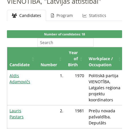
VIENOTĪBA, "Latvijas attīstībai"
Candidates
Program
Statistics
Number of candidates: 18
Year
of
Workplace /
Candidate
Number
Birth
Occupation
Aldis
1.
1970
Politiskā partija
Adamovičs
VIENOTĪBA,
Latgales reģiona
projektu
koordinators
Lauris
2.
1981
Preiļu novada
Pastars
pašvaldība,
Deputāts