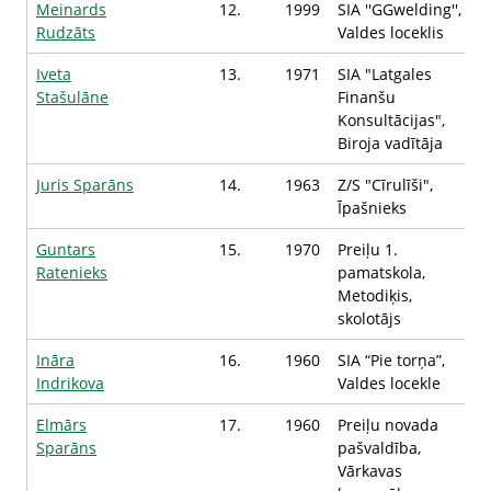
Meinards
12.
1999
SIA ''GGwelding'',
Rudzāts
Valdes loceklis
Iveta
13.
1971
SIA "Latgales
Stašulāne
Finanšu
Konsultācijas",
Biroja vadītāja
Juris Sparāns
14.
1963
Z/S "Cīrulīši",
Īpašnieks
Guntars
15.
1970
Preiļu 1.
Ratenieks
pamatskola,
Metodiķis,
skolotājs
Ināra
16.
1960
SIA “Pie torņa”,
Indrikova
Valdes locekle
Elmārs
17.
1960
Preiļu novada
Sparāns
pašvaldība,
Vārkavas