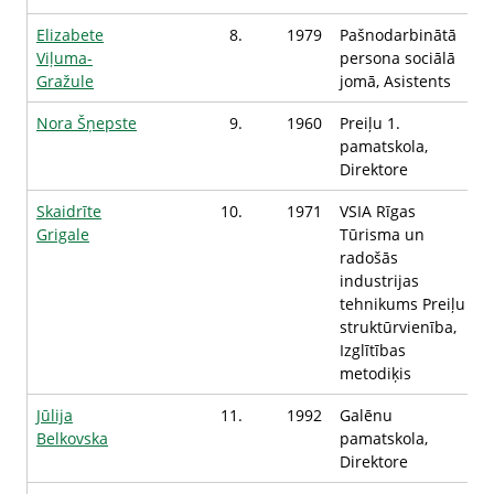
Elizabete
8.
1979
Pašnodarbinātā
Viļuma-
persona sociālā
Gražule
jomā, Asistents
Nora Šņepste
9.
1960
Preiļu 1.
pamatskola,
Direktore
Skaidrīte
10.
1971
VSIA Rīgas
Grigale
Tūrisma un
radošās
industrijas
tehnikums Preiļu
struktūrvienība,
Izglītības
metodiķis
Jūlija
11.
1992
Galēnu
Belkovska
pamatskola,
Direktore