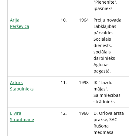
"Pienenīte",
īpašnieks
Ārija
10.
1964
Preiļu novada
Perševica
Labklājības
pārvaldes
Sociālais
dienests,
sociālais
darbinieks
Aglonas
pagastā.
Arturs
11.
1998
IK "Lazdu
Stabulnieks
mājas",
Saimniecības
strādnieks
Elvīra
12.
1960
D. Orlova ārsta
Strautmane
prakse, SAC
Rušona
medmāsa