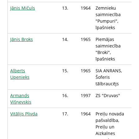
Jānis Mičuls
13.
1964
Zemnieku
saimniecība
"Pumpuri",
īpašnieks
Jānis Broks
14.
1965
Piemājas
saimniecība
"Broki",
īpašnieks
Alberts
15.
1965
SIA ANRANS,
Upenieks
Šoferis
tālbraucējs
Armands
16.
1997
ZS "Druvas"
Višņevskis
Vitālijs Plivda
17.
1964
Preiļu novada
pašvaldība,
Preiļu un
Aizkalnes