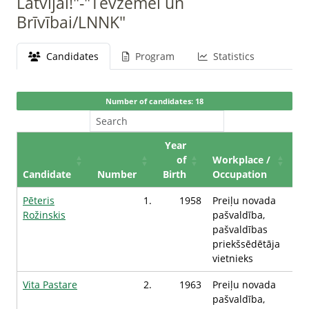
Latvijai!"-"Tēvzemei un
Brīvībai/LNNK"
Candidates
Program
Statistics
Number of candidates: 18
Year
of
Workplace /
Candidate
Number
Birth
Occupation
Pēteris
1.
1958
Preiļu novada
Rožinskis
pašvaldība,
pašvaldības
priekšsēdētāja
vietnieks
Vita Pastare
2.
1963
Preiļu novada
pašvaldība,