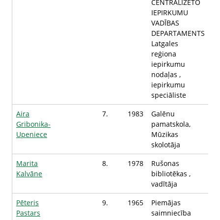
CENTRALIZĒTO
IEPIRKUMU
VADĪBAS
DEPARTAMENTS
Latgales
reģiona
iepirkumu
nodaļas ,
iepirkumu
speciāliste
Aira
7.
1983
Galēnu
Gribonika-
pamatskola,
Upeniece
Mūzikas
skolotāja
Marita
8.
1978
Rušonas
Kalvāne
bibliotēkas ,
vadītāja
Pēteris
9.
1965
Piemājas
Pastars
saimniecība