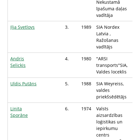
Nekustamā
īpašuma daļas
vadītāja
Iļja Svetlovs
3.
1989
SIA Nordex
Latvia ,
Ražošanas
vadītājs
Andris
4.
1980
"ARSI
Selickis
transports"SIA, ​​​​
Valdes loceklis
Uldis Putāns
5.
1988
SIA Weyreiss,
valdes
priekšsēdētājs
Linita
6.
1974
Valsts
Sporāne
aizsardzības
loģistikas un
iepirkumu
centrs