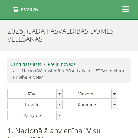
PV2025
2025. GADA PAŠVALDĪBAS DOMES
VĒLĒŠANAS
Candidate lists
Preiļu novads
1. Nacionālā apvienība "Visu Latvijai!"-"Tēvzemei un
Brīvībai/LNNK"
Rīga
Vidzeme
Latgale
Kurzeme
Zemgale
1. Nacionālā apvienība "Visu