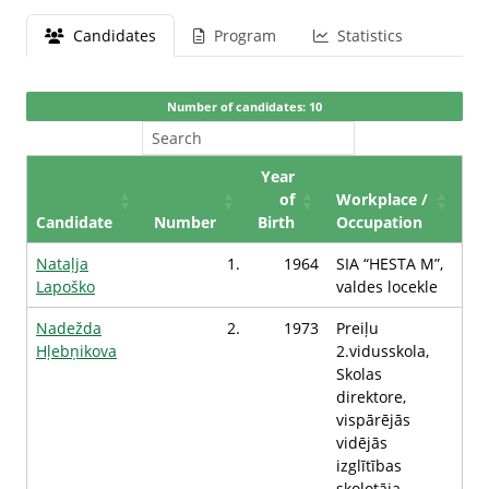
Candidates
Program
Statistics
Number of candidates: 10
Year
of
Workplace /
Candidate
Number
Birth
Occupation
Nataļja
1.
1964
SIA “HESTA M”,
Lapoško
valdes locekle
Nadežda
2.
1973
Preiļu
Hļebņikova
2.vidusskola,
Skolas
direktore,
vispārējās
vidējās
izglītības
skolotāja