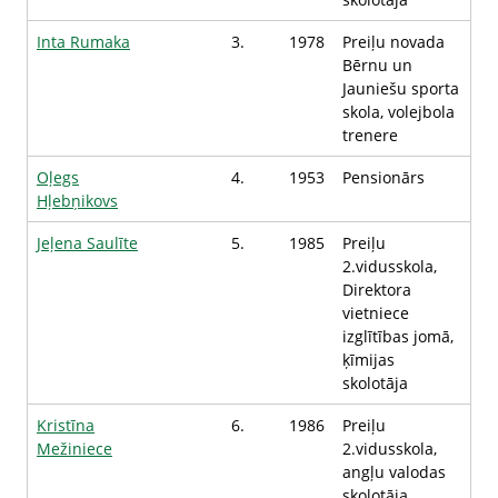
Inta Rumaka
3.
1978
Preiļu novada
Bērnu un
Jauniešu sporta
skola, volejbola
trenere
Oļegs
4.
1953
Pensionārs
Hļebņikovs
Jeļena Saulīte
5.
1985
Preiļu
2.vidusskola,
Direktora
vietniece
izglītības jomā,
ķīmijas
skolotāja
Kristīna
6.
1986
Preiļu
Mežiniece
2.vidusskola,
angļu valodas
skolotāja