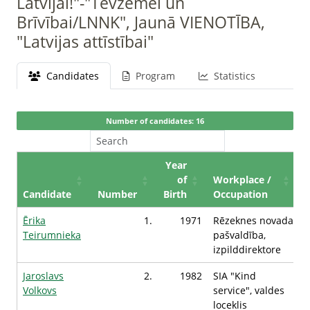
Latvijai!"-"Tēvzemei un
Brīvībai/LNNK", Jaunā VIENOTĪBA,
"Latvijas attīstībai"
Candidates
Program
Statistics
Number of candidates: 16
Year
of
Workplace /
Candidate
Number
Birth
Occupation
Ērika
1.
1971
Rēzeknes novada
Teirumnieka
pašvaldība,
izpilddirektore
Jaroslavs
2.
1982
SIA "Kind
Volkovs
service", valdes
loceklis