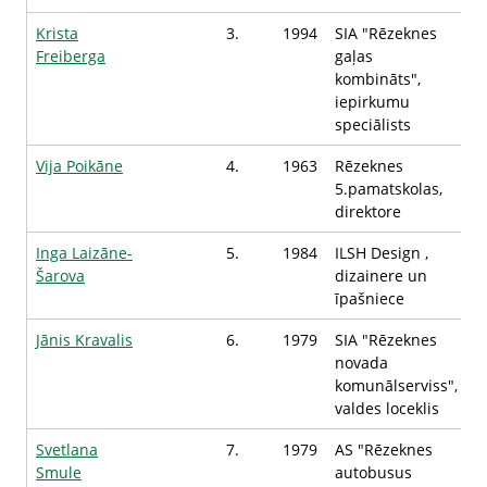
Krista
3.
1994
SIA "Rēzeknes
Freiberga
gaļas
kombināts",
iepirkumu
speciālists
Vija Poikāne
4.
1963
Rēzeknes
5.pamatskolas,
direktore
Inga Laizāne-
5.
1984
ILSH Design ,
Šarova
dizainere un
īpašniece
Jānis Kravalis
6.
1979
SIA "Rēzeknes
novada
komunālserviss",
valdes loceklis
Svetlana
7.
1979
AS "Rēzeknes
Smule
autobusus