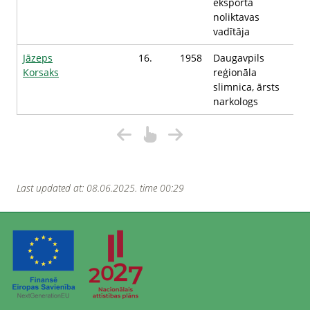
eksporta
noliktavas
vadītāja
Jāzeps
16.
1958
Daugavpils
Korsaks
reģionāla
slimnica, ārsts
narkologs
Last updated at: 08.06.2025. time 00:29