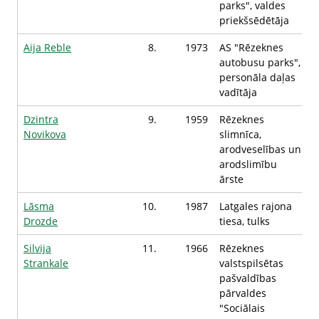
parks", valdes
priekšsēdētāja
Aija Reble
8.
1973
AS "Rēzeknes
autobusu parks",
personāla daļas
vadītāja
Dzintra
9.
1959
Rēzeknes
Novikova
slimnīca,
arodveselības un
arodslimību
ārste
Lāsma
10.
1987
Latgales rajona
Drozde
tiesa, tulks
Silvija
11.
1966
Rēzeknes
Strankale
valstspilsētas
pašvaldības
pārvaldes
"Sociālais