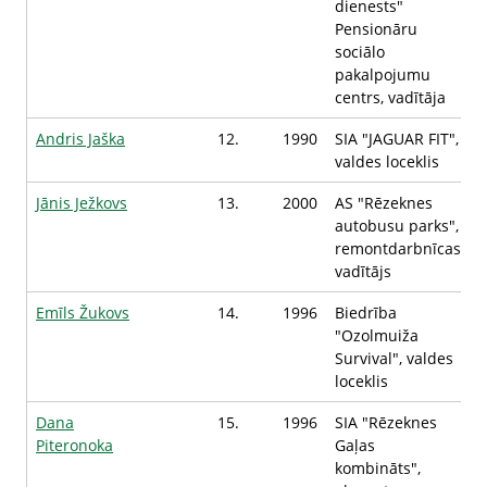
dienests"
Pensionāru
sociālo
pakalpojumu
centrs, vadītāja
Andris Jaška
12.
1990
SIA "JAGUAR FIT",
valdes loceklis
Jānis Ježkovs
13.
2000
AS "Rēzeknes
autobusu parks",
remontdarbnīcas
vadītājs
Emīls Žukovs
14.
1996
Biedrība
"Ozolmuiža
Survival", valdes
loceklis
Dana
15.
1996
SIA "Rēzeknes
Piteronoka
Gaļas
kombināts",