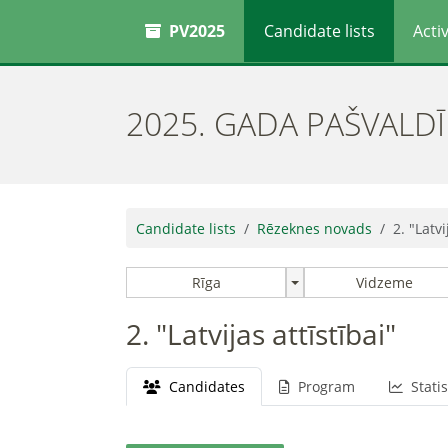
PV2025
Candidate lists
Activ
2025. GADA PAŠVALD
Candidate lists
Rēzeknes novads
2. "Latvi
Rīga
Vidzeme
2. "Latvijas attīstībai"
Candidates
Program
Statis