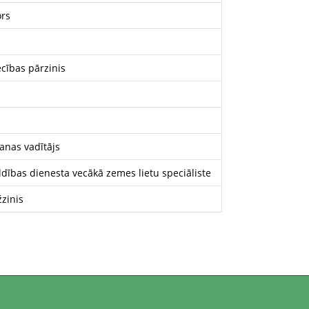
ors
cības pārzinis
anas vadītājs
ības dienesta vecākā zemes lietu speciāliste
zinis