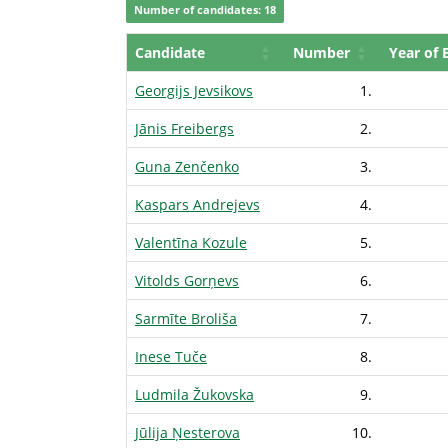
Number of candidates: 18
Candidate
Number
Year of 
Georgijs Jevsikovs
1.
Jānis Freibergs
2.
Guna Zenčenko
3.
Kaspars Andrejevs
4.
Valentīna Kozule
5.
Vitolds Gorņevs
6.
Sarmīte Broliša
7.
Inese Tuče
8.
Ludmila Žukovska
9.
Jūlija Ņesterova
10.