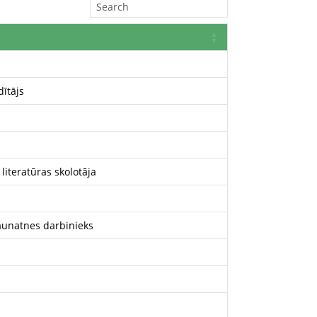
dītājs
 literatūras skolotāja
jaunatnes darbinieks