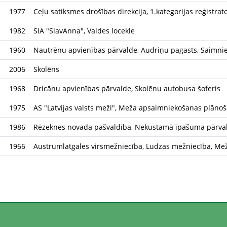
1977
Ceļu satiksmes drošības direkcija, 1.kategorijas reģistrat
1982
SIA "SlavAnna", Valdes locekle
1960
Nautrēnu apvienības pārvalde, Audriņu pagasts, Saimnie
2006
Skolēns
1968
Dricānu apvienības pārvalde, Skolēnu autobusa šoferis
1975
AS "Latvijas valsts meži", Meža apsaimniekošanas plānoš
1986
Rēzeknes novada pašvaldība, Nekustamā īpašuma pārvald
1966
Austrumlatgales virsmežniecība, Ludzas mežniecība, Mež