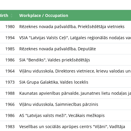
Birth
Workplace / Occupation
1980
Rēzeknes novada pašvaldība, Priekšsēdētāja vietnieks
1994
VSIA "Latvijas Valsts Ceļi", Latgales reģionālās nodaļas va
1985
Rēzeknes novada pašvaldība, Deputāte
1986
SIA "Bendiks", Valdes priekšsēdētājs
1964
Viļānu vidusskola, Direktores vietniece, krievu valodas un
1973
SIA Grupa Galaktika, Valdes loceklis
1988
Kaunatas apvienības pārvalde, Jaunatnes lietu nodaļas 
1966
Viļānu vidusskola, Saimniecības pārzinis
1986
AS "Latvijas valsts meži", Vecākais mežkopis
1983
Veselības un sociālās aprūpes centrs "Viļāni", Vadītāja