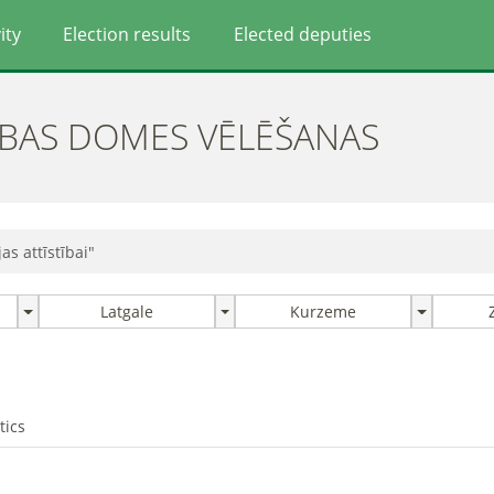
ity
Election results
Elected deputies
ĪBAS DOMES VĒLĒŠANAS
jas attīstībai"
Latgale
Kurzeme
tics