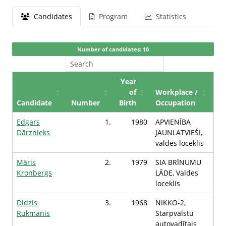
Candidates
Program
Statistics
Number of candidates: 10
Year
of
Workplace /
Candidate
Number
Birth
Occupation
Edgars
1.
1980
APVIENĪBA
Dārznieks
JAUNLATVIEŠI,
valdes loceklis
Māris
2.
1979
SIA BRĪNUMU
Kronbergs
LĀDE, Valdes
loceklis
Didzis
3.
1968
NIKKO-2,
Rukmanis
Starpvalstu
autovadītajs