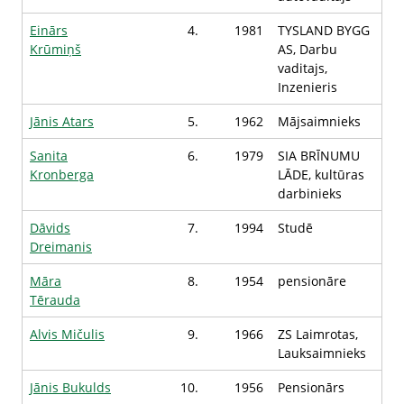
Einārs
4.
1981
TYSLAND BYGG
Krūmiņš
AS, Darbu
vaditajs,
Inzenieris
Jānis Atars
5.
1962
Mājsaimnieks
Sanita
6.
1979
SIA BRĪNUMU
Kronberga
LĀDE, kultūras
darbinieks
Dāvids
7.
1994
Studē
Dreimanis
Māra
8.
1954
pensionāre
Tērauda
Alvis Mičulis
9.
1966
ZS Laimrotas,
Lauksaimnieks
Jānis Bukulds
10.
1956
Pensionārs