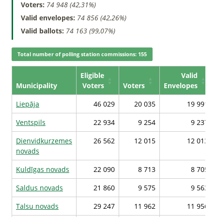
Voters:
74 948 (42,31%)
Valid envelopes:
74 856 (42,26%)
Valid ballots:
74 163 (99,07%)
Total number of polling station commissions: 155
Eligible
Valid
Municipality
Voters
Voters
Envelopes
Liepāja
46 029
20 035
19 991
Ventspils
22 934
9 254
9 237
Dienvidkurzemes
26 562
12 015
12 013
novads
Kuldīgas novads
22 090
8 713
8 705
Saldus novads
21 860
9 575
9 563
Talsu novads
29 247
11 962
11 956