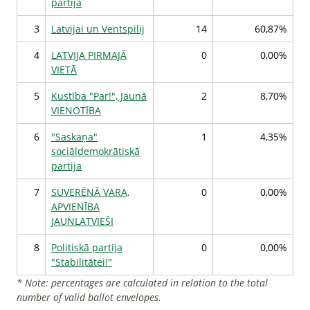
partija
3
Latvijai un Ventspilij
14
60,87%
4
LATVIJA PIRMAJĀ
0
0,00%
VIETĀ
5
Kustība "Par!", Jaunā
2
8,70%
VIENOTĪBA
6
"Saskaņa"
1
4,35%
sociāldemokrātiskā
partija
7
SUVERĒNĀ VARA,
0
0,00%
APVIENĪBA
JAUNLATVIEŠI
8
Politiskā partija
0
0,00%
"Stabilitātei!"
* Note: percentages are calculated in relation to the total
number of valid ballot envelopes.