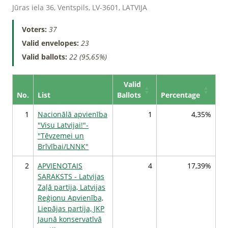
Jūras iela 36, Ventspils, LV-3601, LATVIJA
Voters:
37
Valid envelopes:
23
Valid ballots:
22 (95,65%)
Valid
No.
List
Ballots
Percentage
1
Nacionālā apvienība
1
4,35%
"Visu Latvijai!"-
"Tēvzemei un
Brīvībai/LNNK"
2
APVIENOTAIS
4
17,39%
SARAKSTS - Latvijas
Zaļā partija, Latvijas
Reģionu Apvienība,
Liepājas partija, JKP
Jaunā konservatīvā