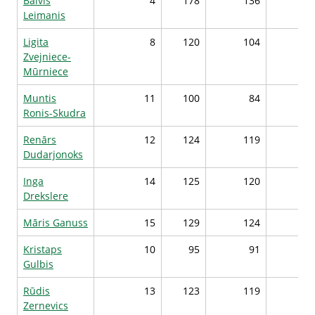
Balvis
4
178
136
160
Leimanis
Ligita
8
120
104
157
Zvejniece-
Mūrniece
Muntis
11
100
84
157
Ronis-Skudra
Renārs
12
124
119
156
Dudarjonoks
Inga
14
125
120
156
Drekslere
Māris Ganuss
15
129
124
156
Kristaps
10
95
91
156
Gulbis
Rūdis
13
123
119
156
Zernevics