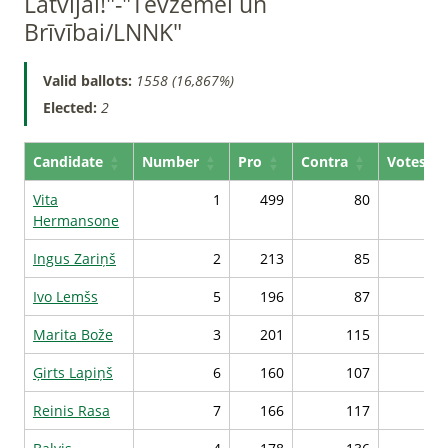
Latvijai!"-"Tēvzemei un
Brīvībai/LNNK"
Valid ballots:
1558 (16,867%)
Elected:
2
Candidate
Number
Pro
Contra
Votes*
Vita
1
499
80
197
Hermansone
Ingus Zariņš
2
213
85
168
Ivo Lemšs
5
196
87
166
Marita Bože
3
201
115
164
Ģirts Lapiņš
6
160
107
161
Reinis Rasa
7
166
117
160