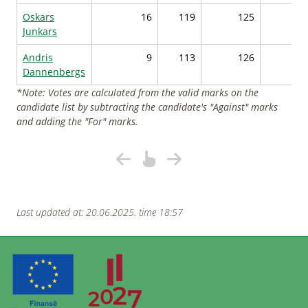
Oskars
16
119
125
155
Junkars
Andris
9
113
126
154
Dannenbergs
*Note: Votes are calculated from the valid marks on the
candidate list by subtracting the candidate's "Against" marks
and adding the "For" marks.
Last updated at: 20.06.2025. time 18:57