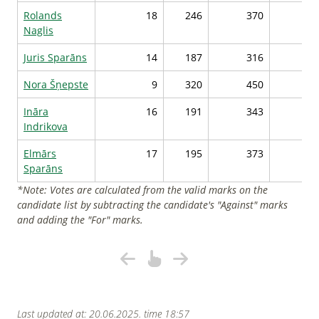
Rolands
18
246
370
306
Naglis
Juris Sparāns
14
187
316
306
Nora Šņepste
9
320
450
306
Ināra
16
191
343
303
Indrikova
Elmārs
17
195
373
301
Sparāns
*Note: Votes are calculated from the valid marks on the
candidate list by subtracting the candidate's "Against" marks
and adding the "For" marks.
Last updated at: 20.06.2025. time 18:57