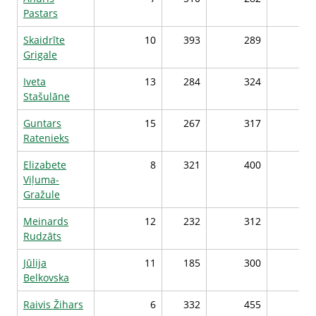
Pastars
Skaidrīte
10
393
289
329
Grigale
Iveta
13
284
324
315
Stašulāne
Guntars
15
267
317
314
Ratenieks
Elizabete
8
321
400
311
Viļuma-
Gražule
Meinards
12
232
312
311
Rudzāts
Jūlija
11
185
300
307
Belkovska
Raivis Žihars
6
332
455
306