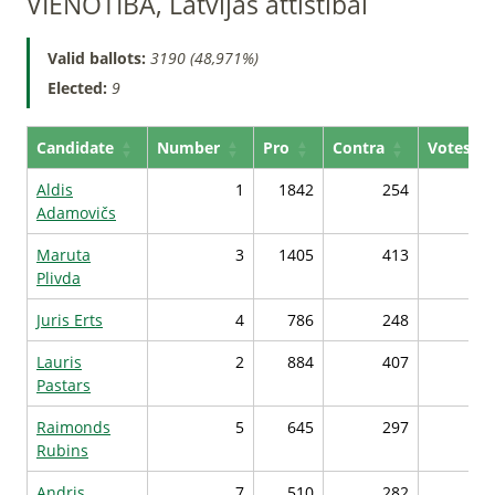
VIENOTĪBA, Latvijas attīstībai
Valid ballots:
3190 (48,971%)
Elected:
9
Candidate
Number
Pro
Contra
Votes*
Aldis
1
1842
254
477
Adamovičs
Maruta
3
1405
413
418
Plivda
Juris Erts
4
786
248
372
Lauris
2
884
407
366
Pastars
Raimonds
5
645
297
353
Rubins
Andris
7
510
282
341