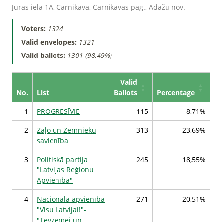
Jūras iela 1A, Carnikava, Carnikavas pag., Ādažu nov.
Voters:
1324
Valid envelopes:
1321
Valid ballots:
1301 (98,49%)
Valid
No.
List
Ballots
Percentage
1
PROGRESĪVIE
115
8,71%
2
Zaļo un Zemnieku
313
23,69%
savienība
3
Politiskā partija
245
18,55%
"Latvijas Reģionu
Apvienība"
4
Nacionālā apvienība
271
20,51%
"Visu Latvijai!"-
"Tēvzemei un