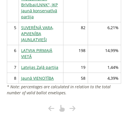
Brīvībai/LNNK", JKP
Jaunā konservatīvā
partija
5
SUVERĒNĀ VARA,
82
6,21%
APVIENĪBA
JAUNLATVIEŠI
6
LATVIJA PIRMAJĀ
198
14,99%
VIETĀ
7
Latvijas Zaļā partija
19
1,44%
8
Jaunā VIENOTĪBA
58
4,39%
* Note: percentages are calculated in relation to the total
number of valid ballot envelopes.