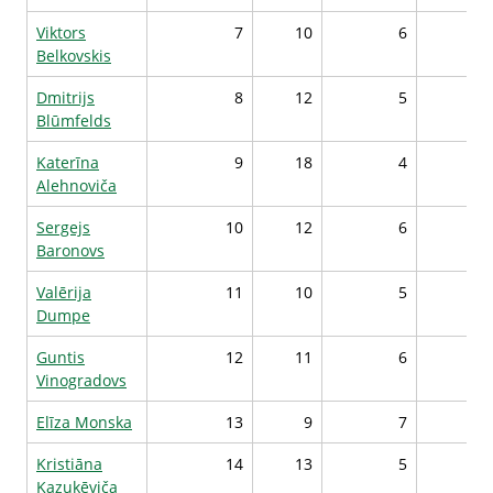
Viktors
7
10
6
8
Belkovskis
Dmitrijs
8
12
5
8
Blūmfelds
Katerīna
9
18
4
9
Alehnoviča
Sergejs
10
12
6
8
Baronovs
Valērija
11
10
5
8
Dumpe
Guntis
12
11
6
8
Vinogradovs
Elīza Monska
13
9
7
8
Kristiāna
14
13
5
9
Kazukēviča