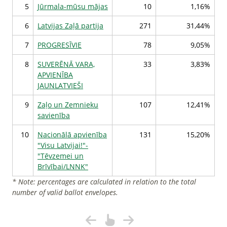
5
Jūrmala-mūsu mājas
10
1,16%
6
Latvijas Zaļā partija
271
31,44%
7
PROGRESĪVIE
78
9,05%
8
SUVERĒNĀ VARA,
33
3,83%
APVIENĪBA
JAUNLATVIEŠI
9
Zaļo un Zemnieku
107
12,41%
savienība
10
Nacionālā apvienība
131
15,20%
"Visu Latvijai!"-
"Tēvzemei un
Brīvībai/LNNK"
* Note: percentages are calculated in relation to the total
number of valid ballot envelopes.