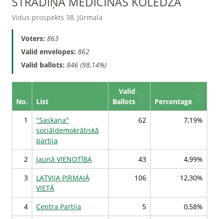
STRADIŅA MEDICĪNAS KOLEDŽA
Vidus prospekts 38, Jūrmala
Voters:
863
Valid envelopes:
862
Valid ballots:
846 (98,14%)
Valid
No.
List
Ballots
Percentage
1
"Saskaņa"
62
7,19%
sociāldemokrātiskā
partija
2
Jaunā VIENOTĪBA
43
4,99%
3
LATVIJA PIRMAJĀ
106
12,30%
VIETĀ
4
Centra Partija
5
0,58%