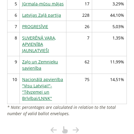
5
Jūrmala-mūsu mājas
17
3,29%
6
Latvijas Zaļā partija
228
44,10%
7
PROGRESĪVIE
26
5,03%
8
SUVERĒNĀ VARA,
7
1,35%
APVIENĪBA
JAUNLATVIEŠI
9
Zaļo un Zemnieku
62
11,99%
savienība
10
Nacionālā apvienība
75
14,51%
"Visu Latvijai!"-
"Tēvzemei un
Brīvībai/LNNK"
* Note: percentages are calculated in relation to the total
number of valid ballot envelopes.