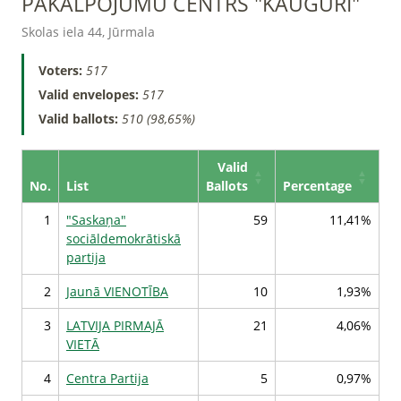
PAKALPOJUMU CENTRS "KAUGURI"
Skolas iela 44, Jūrmala
Voters:
517
Valid envelopes:
517
Valid ballots:
510 (98,65%)
Valid
No.
List
Ballots
Percentage
1
"Saskaņa"
59
11,41%
sociāldemokrātiskā
partija
2
Jaunā VIENOTĪBA
10
1,93%
3
LATVIJA PIRMAJĀ
21
4,06%
VIETĀ
4
Centra Partija
5
0,97%